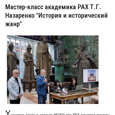
Мастер-класс академика РАХ Т.Г.
Назаренко "История и исторический
жанр"
У
чащиеся десятых классов МЦХШ при РАХ посетили мастер-