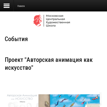
Новости
Сведения об образовательной
организации
События
Школа
Училище
Проект "Авторская анимация как
Детская Художественная школа
искусство"
Поступающим
Подготовка
Образование
Доп. образование