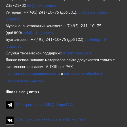
238-21-00
lev@art-lyceum.ru
Интернат: +7(495) 241-10-75 (доб.301),
protasova.u@art-
lyceum.ru
Музейно-выставочный комплекс: +7(495)-241-10-75
(доб.600)
zeb@art-lyceum.ru
Бухгалтерия: +7(495) 241-10-75 (доб.102)
glavbuh@art-
lyceum.ru
Служба технической поддержки:
it@art-lyceum.ru
Любое использование материалов сайта допускается только с
письменного согласия МЦХШ при РАХ.
Политика конфиденциальности
и
согласие на обработку
персональных данных
Школа
в соц.сетях
Телеграм-канал МЦХШ при РАХ
Официальная страница МЦХШ при РАХ