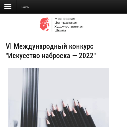
Новости
Сведения об образовательной
организации
VI Международный конкурс
Школа
"Искусство наброска — 2022"
Училище
Детская Художественная школа
Поступающим
Подготовка
Образование
Доп. образование