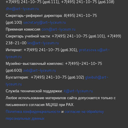
+7(495) 241-10-75 (доб.111), +7(495) 241-10-75 (доб.108)
dho@art-lyceum.ru
Секретарь-референт директора: 8(495) 241-10-75
(доб.100)
secretary@art-lyceum.ru
Приемная комиссия
com@art-lyceum.ru
Секретарь учебной части: +7(495) 241-10-75 (доб.101), +7(499)
238-21-00
lev@art-lyceum.ru
Интернат: +7(495) 241-10-75 (доб.301),
protasova.u@art-
lyceum.ru
Музейно-выставочный комплекс: +7(495)-241-10-75
(доб.600)
zeb@art-lyceum.ru
Бухгалтерия: +7(495) 241-10-75 (доб.102)
glavbuh@art-
lyceum.ru
Служба технической поддержки:
it@art-lyceum.ru
Любое использование материалов сайта допускается только с
письменного согласия МЦХШ при РАХ.
Политика конфиденциальности
и
согласие на обработку
персональных данных