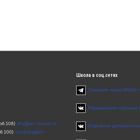
Школа
в соц.сетях
Телеграм-канал МЦХШ 
Официальная страница
об.108)
dho@art-lyceum.ru
Отделение дополнительн
об.100)
secretary@art-