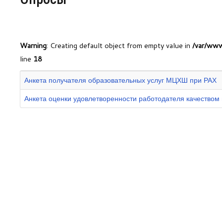
Центр непрерывного образования
Конкурсы
Warning
: Creating default object from empty value in
/var/www
line
18
Творческий инкубатор
Анкета получателя образовательных услуг МЦХШ при РАХ
Анкета оценки удовлетворенности работодателя качеством