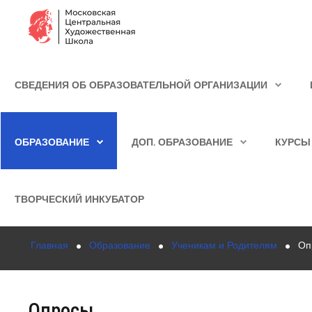
Сведения об образовательной организации
СВЕДЕНИЯ ОБ ОБРАЗОВАТЕЛЬНОЙ ОРГАНИЗАЦИИ
Школа
ИСКАТЬ...
Училище
ОБРАЗОВАНИЕ
ДОП. ОБРАЗОВАНИЕ
КУРСЫ
Детская Художественная школа
Поступающим
ТВОРЧЕСКИЙ ИНКУБАТОР
Подготовка
Главная
Образование
Ученикам и Родителям
Оп
Образование
Доп. образование
Опросы
Курсы повышения квалификации