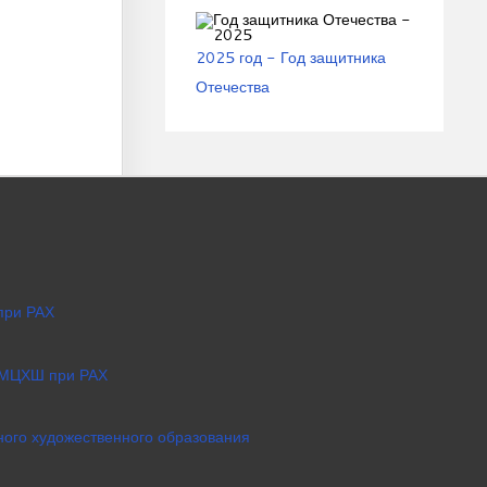
2025 год - Год защитника
Отечества
при РАХ
 МЦХШ при РАХ
ого художественного образования