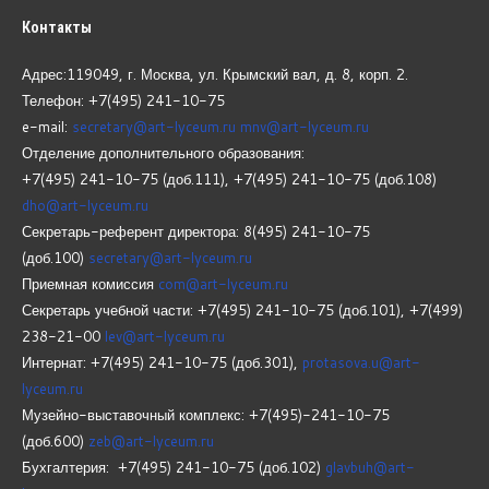
Контакты
Адрес:119049, г. Москва, ул. Крымский вал, д. 8, корп.
2.
Телефон: +7(495) 241-10-75
e-mail:
secretary@art-lyceum.ru
mnv@art-lyceum.ru
Отделение дополнительного образования:
+7(495) 241-10-75 (доб.111), +7(495) 241-10-75 (доб.108)
dho@art-lyceum.ru
Секретарь-референт директора: 8(495) 241-10-75
(доб.100)
secretary@art-lyceum.ru
Приемная комиссия
com@art-lyceum.ru
Секретарь учебной части: +7(495) 241-10-75 (доб.101), +7(499)
238-21-00
lev@art-lyceum.ru
Интернат: +7(495) 241-10-75 (доб.301),
protasova.u@art-
lyceum.ru
Музейно-выставочный комплекс: +7(495)-241-10-75
(доб.600)
zeb@art-lyceum.ru
Бухгалтерия: +7(495) 241-10-75 (доб.102)
glavbuh@art-