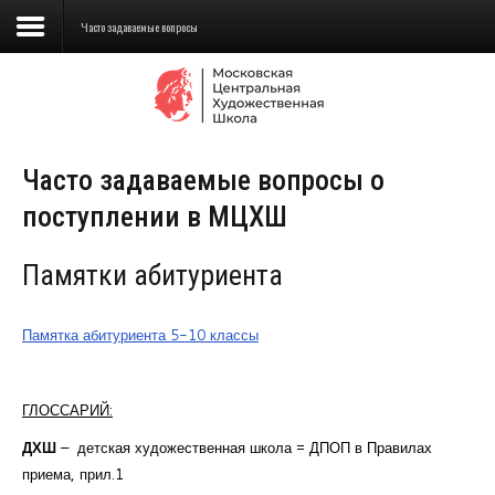
Часто задаваемые вопросы
Сведения об образовательной
организации
Часто задаваемые вопросы о
Школа
поступлении в МЦХШ
Училище
Памятки абитуриента
Детская Художественная школа
Поступающим
Памятка абитуриента 5-10 классы
Подготовка
ГЛОССАРИЙ:
Образование
ДХШ
– детская художественная школа = ДПОП в Правилах
Доп. образование
приема, прил.1