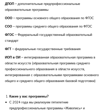
Курсы повышения квалификации
ДПОП
– дополнительные предпрофессиональные
образовательные программы
Центр непрерывного образования
ООО
– программы основного общего образования по ФГОС
Конкурсы
СОО
– программы среднего общего образования по ФГОС
ФГОС
– Федеральный государственный образовательный
Творческий инкубатор
стандарт
ФГТ
– федеральные государственные требования
ИОП в ОИ
– интегрированная образовательная программа в
области искусств (образовательная программа среднего
профессионального образования в области искусств,
интегрированная с образовательными программами основного
общего и среднего общего образования базовой подготовки)
Какие у вас программы?
С 2024 года мы реализуем пятилетние
предпрофессиональные программы «Живопись» и