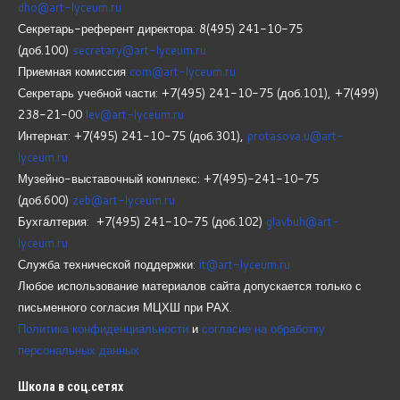
dho@art-lyceum.ru
Секретарь-референт директора: 8(495) 241-10-75
(доб.100)
secretary@art-lyceum.ru
Приемная комиссия
com@art-lyceum.ru
Секретарь учебной части: +7(495) 241-10-75 (доб.101), +7(499)
238-21-00
lev@art-lyceum.ru
Интернат: +7(495) 241-10-75 (доб.301),
protasova.u@art-
lyceum.ru
Музейно-выставочный комплекс: +7(495)-241-10-75
(доб.600)
zeb@art-lyceum.ru
Бухгалтерия: +7(495) 241-10-75 (доб.102)
glavbuh@art-
lyceum.ru
Служба технической поддержки:
it@art-lyceum.ru
Любое использование материалов сайта допускается только с
письменного согласия МЦХШ при РАХ.
Политика конфиденциальности
и
согласие на обработку
персональных данных
Школа
в соц.сетях