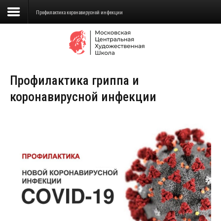
Профилактика коронавирусной инфекции
Сведения об образовательной
организации
Профилактика гриппа и
Школа
коронавирусной инфекции
Училище
Детская Художественная школа
Поступающим
Подготовка
Образование
Доп. образование