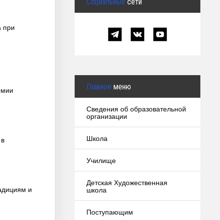
Социальные
сети
 при
Главное
меню
емии
Сведения об образовательной
организации
Школа
 в
Училище
Детская Художественная
адициям и
школа
Поступающим