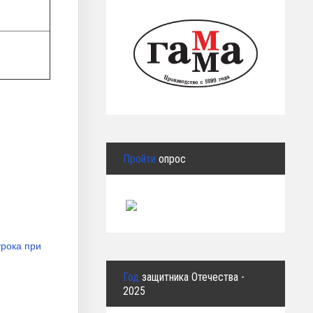
Пройти
опрос
ока при
Год
защитника Отечества -
2025