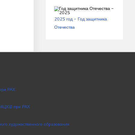
2025 год - Год защитника
Отечества
при РАХ
 МЦХШ при РАХ
ого художественного образования