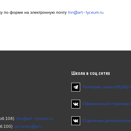
ку по форме на электронную почту
lnn@art-lyceum.ru
Школа
в соц.сетях
Телеграм-канал МЦХШ 
Официальная страница
об.108)
dho@art-lyceum.ru
Отделение дополнительн
об.100)
secretary@art-