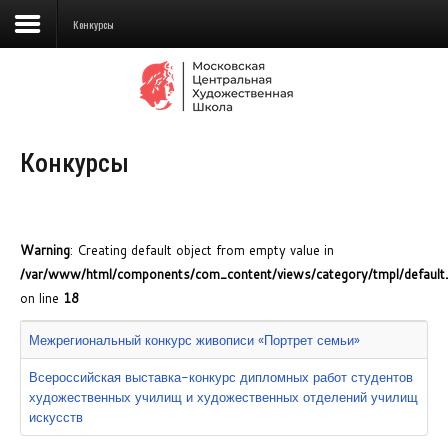
Конкурсы
Сведения об образовательной
организации
Конкурсы
Школа
Училище
Детская Художественная школа
Warning
: Creating default object from empty value in
/var/www/html/components/com_content/views/category/tmpl/default_a
Поступающим
on line
18
Подготовка
Межрегиональный конкурс живописи «Портрет семьи»
Образование
Всероссийская выставка-конкурс дипломных работ студентов
художественных училищ и художественных отделений училищ
искусств
Доп. образование