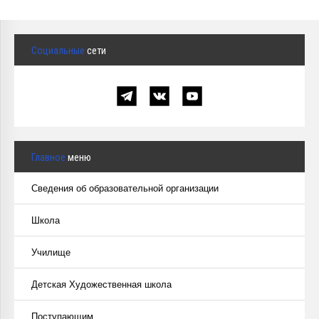
Курсы повышения квалификации
Центр непрерывного образования
Социальные
сети
Конкурсы
Творческий инкубатор
Главное
меню
Сведения об образовательной организации
Школа
Училище
Детская Художественная школа
Поступающим