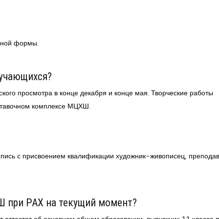
ьной формы.
бучающихся?
кого просмотра в конце декабря и конце мая. Творческие работы
ставочном комплексе МЦХШ.
?
ись с присвоением квалификации художник-живописец, преподав
Ш при РАХ на текущий момент?
т аттестат об основном общем образовании, выпускник 11 класса 