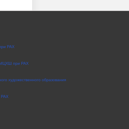
при РАХ
 МЦХШ при РАХ
ого художественного образования
 РАХ