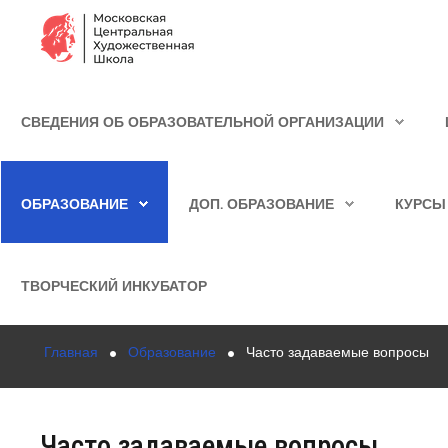
Сведения об образовательной организации
СВЕДЕНИЯ ОБ ОБРАЗОВАТЕЛЬНОЙ ОРГАНИЗАЦИИ
Школа
ИСКАТЬ...
Училище
ОБРАЗОВАНИЕ
ДОП. ОБРАЗОВАНИЕ
КУРСЫ
Детская Художественная школа
Поступающим
ТВОРЧЕСКИЙ ИНКУБАТОР
Подготовка
Главная
Образование
Часто задаваемые вопросы
Образование
Доп. образование
Часто задаваемые вопросы
Курсы повышения квалификации