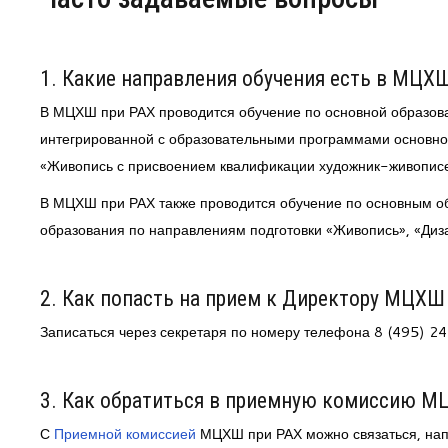
Центр непрерывного образования
1. Какие направления обучения есть в МЦХ
Конкурсы
В МЦХШ при РАХ проводится обучение по основной образов
Творческий инкубатор
интегрированной с образовательными программами основног
«Живопись с присвоением квалификации художник-живописе
В МЦХШ при РАХ также проводится обучение по основным о
образования по направлениям подготовки «Живопись», «Диза
2. Как попасть на прием к Директору МЦХШ
Записаться через секретаря по номеру телефона 8 (495) 
3. Как обратиться в приемную комиссию М
С
Приемной комиссией
МЦХШ при РАХ можно связаться, нап