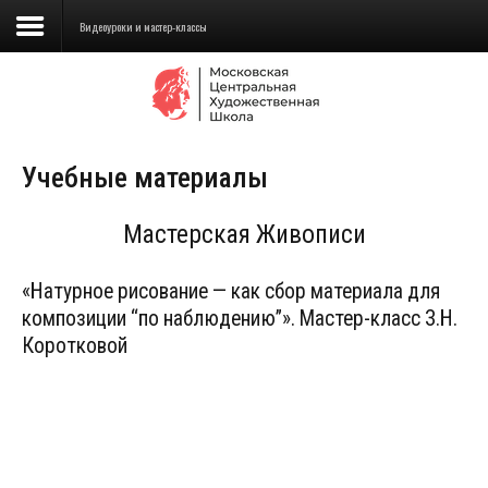
Видеоуроки и мастер-классы
Сведения об образовательной
организации
Учебные материалы
Школа
Училище
Мастерская Живописи
Детская Художественная школа
«Натурное рисование — как сбор материала для
композиции “по наблюдению”». Мастер-класс З.Н.
Поступающим
Коротковой
Подготовка
Образование
Доп. образование