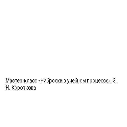
Курсы повышения квалификации
Центр непрерывного образования
Конкурсы
Творческий инкубатор
Мастер-класс «Наброски в учебном процессе», З.
Н. Короткова