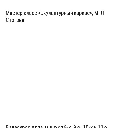
Мастер класс «Скульптурный каркас», М Л
Стогова
Видеоурок для учащихся 8-х, 9-х, 10-х и 11-х