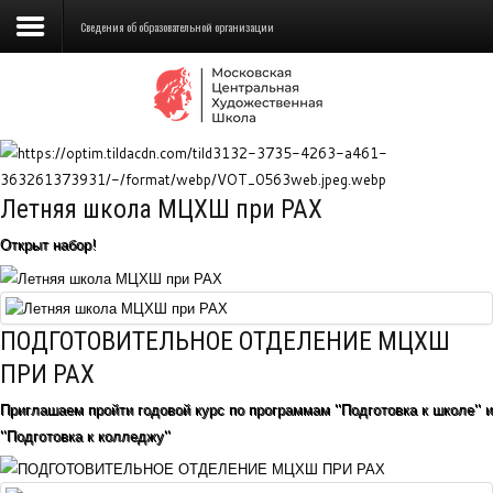
Сведения об образовательной организации
Сведения об образовательной
организации
Школа
Летняя школа МЦХШ при РАХ
Училище
Открыт набор!
Детская Художественная школа
Поступающим
ПОДГОТОВИТЕЛЬНОЕ ОТДЕЛЕНИЕ МЦХШ
Подготовка
ПРИ РАХ
Приглашаем пройти годовой курс по программам "Подготовка к школе" и
Образование
"Подготовка к колледжу"
Доп. образование