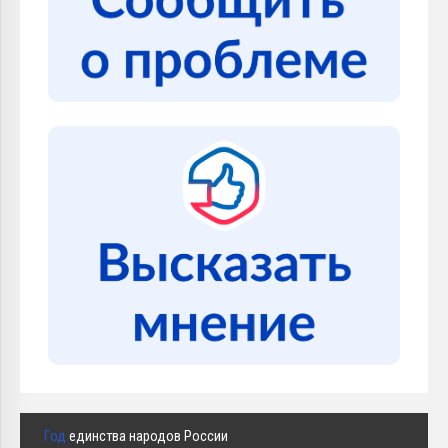
Год
единства народов России