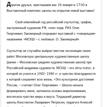
Д
орогие друзья, приглашаем вас 26 января в 17:00 в
Выставочный комплекс школы на открытие новой выставки!
Свой юбилейный год российский скульптор, график,
заслуженный художник РФ, член-корр. РАХ Олег
Георгиевич Закоморный открывает выставкой с «говорящим»
названием: «МСХШ – с любовью. О. Закоморный».
Скульптор не случайно выбрал местом экспозиции своих
работ Московскую центральную художественную школу
(ранее – Московская средняя художественная школа) при
Российской академии художеств. МСХШ – его alma mater, в
которой он учился в
1982-1986
гг. и чувство благодарности
к которой сохраняет всю жизнь. «Это культурное достояние
России, – считает Олег Георгиевич. – Школа начала
формировать меня, заложила основы миропонимания,
воспитала чувство меры и вкуса. Тогдашний директор
школы Константин Лазаревич Петросян, педагоги Алексей