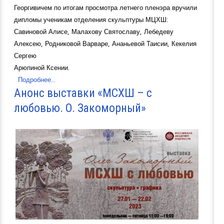
Георгивичем по итогам просмотра летнего пленэра вручили
дипломы ученикам отделения скульптуры МЦХШ:
Савиновой Алисе, Малахову Святославу, Лебедеву
Алексею, Родниковой Варваре, Ананьевой Таисии, Кекелия
Сергею
Арюпиной Ксении.
Подробнее...
Анонс выставки «МСХШ – с
любовью. О. Закоморный»