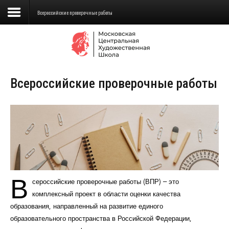
Всероссийские проверочные работы
Сведения об образовательной
организации
Всероссийские проверочные работы
Школа
Училище
Детская Художественная школа
Поступающим
Подготовка
В
сероссийские проверочные работы (ВПР) – это
Образование
комплексный проект в области оценки качества
образования, направленный на развитие единого
Доп. образование
образовательного пространства в Российской Федерации,