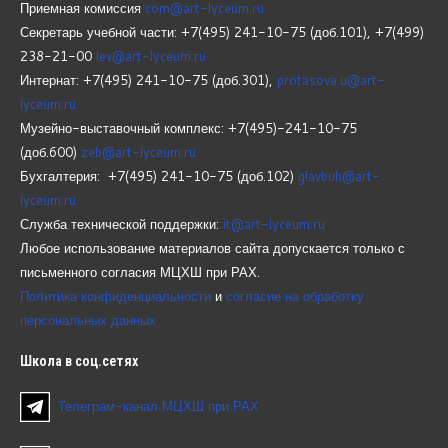
Приемная комиссия
com@art-lyceum.ru
Секретарь учебной части: +7(495) 241-10-75 (доб.101), +7(499)
238-21-00
lev@art-lyceum.ru
Интернат: +7(495) 241-10-75 (доб.301),
protasova.u@art-
lyceum.ru
Музейно-выставочный комплекс: +7(495)-241-10-75
(доб.600)
zeb@art-lyceum.ru
Бухгалтерия: +7(495) 241-10-75 (доб.102)
glavbuh@art-
lyceum.ru
Служба технической поддержки:
it@art-lyceum.ru
Любое использование материалов сайта допускается только с
письменного согласия МЦХШ при РАХ.
Политика конфиденциальности
и
согласие на обработку
персональных данных
Школа
в соц.сетях
Телеграм-канал МЦХШ при РАХ