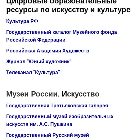
Цифровые образовательные
Курсы повышения квалификации
ресурсы по искусству и культуре
Центр непрерывного образования
Культура.РФ
Государственный каталог Музейного фонда
Конкурсы
Российской Федерации
Творческий инкубатор
Российская Академия Художеств
Журнал "Юный художник"
Телеканал "Культура"
Музеи России
.
И
скусство
Государственная Третьяковская галерея
Государственный музей изобразительных
искусств им. А.С. Пушкина
Государственный Русский музей