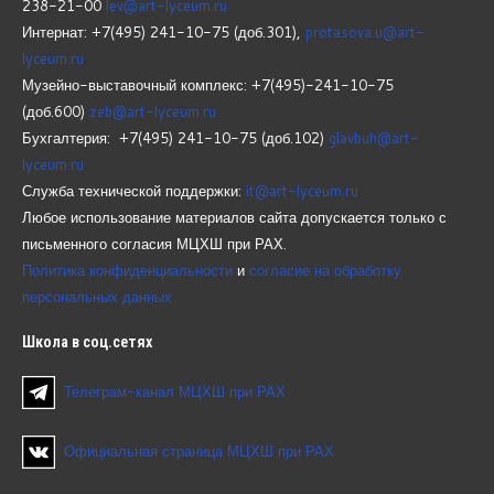
238-21-00
lev@art-lyceum.ru
Интернат: +7(495) 241-10-75 (доб.301),
protasova.u@art-
lyceum.ru
Музейно-выставочный комплекс: +7(495)-241-10-75
(доб.600)
zeb@art-lyceum.ru
Бухгалтерия: +7(495) 241-10-75 (доб.102)
glavbuh@art-
lyceum.ru
Служба технической поддержки:
it@art-lyceum.ru
Любое использование материалов сайта допускается только с
письменного согласия МЦХШ при РАХ.
Политика конфиденциальности
и
согласие на обработку
персональных данных
Школа
в соц.сетях
Телеграм-канал МЦХШ при РАХ
Официальная страница МЦХШ при РАХ