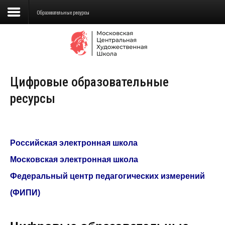
Образовательные ресурсы
Сведения об образовательной
организации
Цифровые образовательные
Школа
ресурсы
Училище
Детская Художественная школа
Российская электронная школа
Поступающим
Московская электронная школа
Подготовка
Федеральный центр педагогических измерений
Образование
(ФИПИ)
Доп. образование