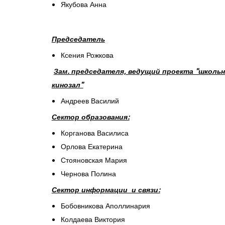
Якубова Анна
Председатель
Ксения Рожкова
Зам. председателя, ведущий проекта "школь
кинозал"
Андреев Василий
Сектор образования:
Корганова Василиса
Орлова Екатерина
Стояновская Мария
Чернова Полина
Сектор информации и связи:
Бобовникова Аполлинария
Колдаева Виктория