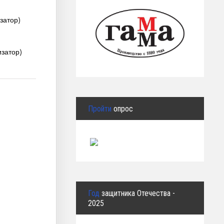
затор)
изатор)
Пройти
опрос
Год
защитника Отечества -
2025