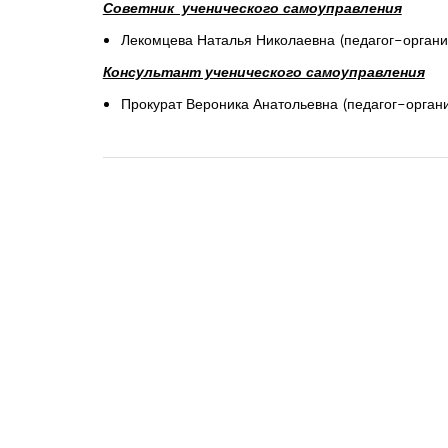
Советник ученического самоуправления
Лекомцева Наталья Николаевна (педагог-органи
Консультант ученического самоуправления
Прокурат Вероника Анатольевна (педагог-орган