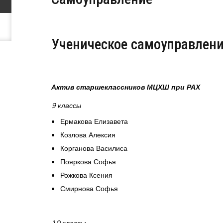
Ученическое самоуправлен
Актив старшеклассников МЦХШ при РАХ
9 классы
Ермакова Елизавета
Козлова Алексия
Корганова Василиса
Пояркова Софья
Рожкова Ксения
Смирнова Софья
10 классы