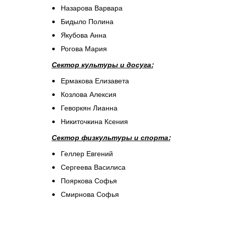
Назарова Варвара
Бидыло Полина
Якубова Анна
Рогова Мария
Сектор культуры и досуга:
Ермакова Елизавета
Козлова Алексия
Геворкян Лианна
Никиточкина Ксения
Сектор физкультуры и спорта:
Геллер Евгений
Сергеева Василиса
Пояркова Софья
Смирнова Софья