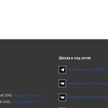
Школа
в соц.сетях
Телеграм-канал МЦХШ 
Официальная страница
об.108)
dho@art-lyceum.ru
Отделение дополнительн
об.100)
secretary@art-