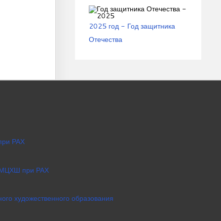
2025 год - Год защитника
Отечества
при РАХ
 МЦХШ при РАХ
ого художественного образования