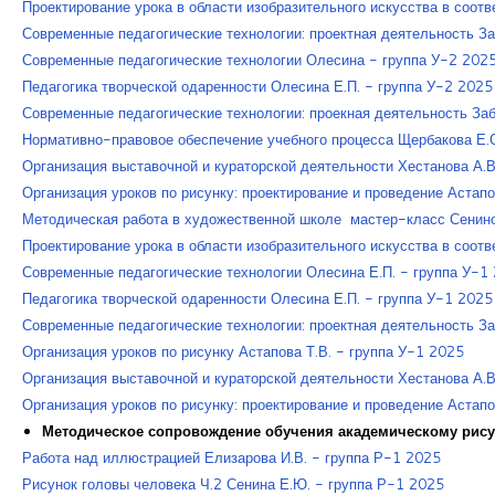
Проектирование урока в области изобразительного искусства в соотв
Курсы повышения квалификации
Современные педагогические технологии: проектная деятельность За
Современные педагогические технологии Олесина - группа У-2 202
Центр непрерывного образования
Педагогика творческой одаренности Олесина Е.П. - группа У-2 2025
Конкурсы
Современные педагогические технологии: проекная деятельность Заб
Нормативно-правовое обеспечение учебного процесса Щербакова Е.
Творческий инкубатор
Организация выставочной и кураторской деятельности Хестанова А.В
Организация уроков по рисунку: проектирование и проведение Астапо
Методическая работа в художественной школе мастер-класс Сенин
Проектирование урока в области изобразительного искусства в соотв
Современные педагогические технологии Олесина Е.П. - группа У-1
Педагогика творческой одаренности Олесина Е.П. - группа У-1 2025
Современные педагогические технологии: проектная деятельность За
Организация уроков по рисунку Астапова Т.В. - группа У-1 2025
Организация выставочной и кураторской деятельности Хестанова А.В
Организация уроков по рисунку: проектирование и проведение Астапо
Методическое сопровождение обучения академическому рисун
Работа над иллюстрацией Елизарова И.В. - группа Р-1 2025
Рисунок головы человека Ч.2 Сенина Е.Ю. - группа Р-1 2025