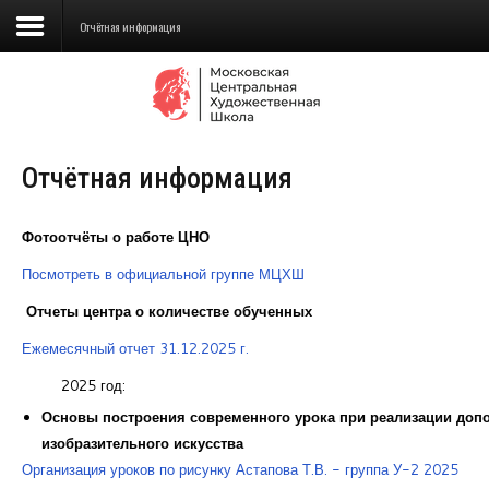
Отчётная информация
Сведения об образовательной
организации
Отчётная информация
Школа
Училище
Фотоотчёты о работе ЦНО
Детская Художественная школа
Посмотреть в официальной группе МЦХШ
Отчеты центра о количестве обученных
Поступающим
Ежемесячный отчет 31.12.2025 г.
Подготовка
2025 год:
Образование
Основы построения современного урока при реализации до
изобразительного искусства
Доп. образование
Организация уроков по рисунку Астапова Т.В. - группа У-2 2025