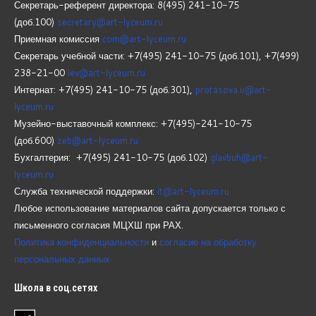
Секретарь-референт директора: 8(495) 241-10-75
(доб.100)
secretary@art-lyceum.ru
Приемная комиссия
com@art-lyceum.ru
Секретарь учебной части: +7(495) 241-10-75 (доб.101), +7(499)
238-21-00
lev@art-lyceum.ru
Интернат: +7(495) 241-10-75 (доб.301),
protasova.u@art-
lyceum.ru
Музейно-выставочный комплекс: +7(495)-241-10-75
(доб.600)
zeb@art-lyceum.ru
Бухгалтерия: +7(495) 241-10-75 (доб.102)
glavbuh@art-
lyceum.ru
Служба технической поддержки:
it@art-lyceum.ru
Любое использование материалов сайта допускается только с
письменного согласия МЦХШ при РАХ.
Политика конфиденциальности
и
согласие на обработку
персональных данных
Школа
в соц.сетях