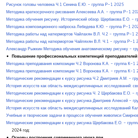
Рисунок головы человека Ч.1 Сенина Е.Ю. - группа Р-1 2025
Методика краткосрочного рисования Алексеева А.А. - группа Р-1 20
Методика обучения рисунку. Исторический обзор. Щербакова Е.О. - 
Методика композиционного наброска Лебедева К.Ю. - группа Р-1 20
Методика работы над натюрмортов Чайлахян В.Л. Ч.2 - группа Р-1 
Методика работы над натюрмортом Чайляхян В.Л. Ч.1 - группа Р-1 
Александр Рыжкин Методика обучения анатомическому рисунку - гр
Повышение профессиональных компетенций преподавателей в
Методика преподавания композиции Ч.2 Воронова К.А. - группа К-1
Методика преподавания композиции Ч.1 Воронова К.А. - группа К-1
Методические рекомендации к курсу рисунка Ч.2 Дмитриев А.М. - гр
История искусств как область междисциплинарных исследований: св
Методические рекомендации к курсу рисунка Ч. 2 Щербакова Е.О. - 
Методические рекомендации к курсу рисунка Дмитриев Алексей - гр
История искусств как область междисциплинарных исследований Кал
Учебные и творческие задачи в процессе обучения живописи Смирнов
Методические рекомендации к курсу рисунка Щербакова Е.О. - груп
2024 год:
Основы построения современного урока при