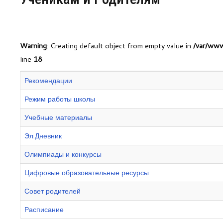
Центр непрерывного образования
Конкурсы
Warning
: Creating default object from empty value in
/var/www
line
18
Творческий инкубатор
Рекомендации
Режим работы школы
Учебные материалы
Эл.Дневник
Олимпиады и конкурсы
Цифровые образовательные ресурсы
Совет родителей
Расписание