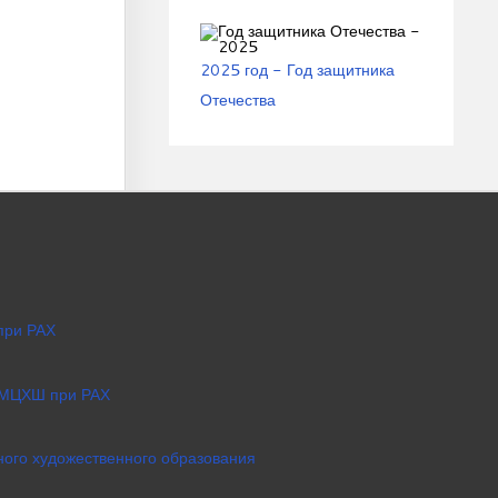
2025 год - Год защитника
Отечества
при РАХ
 МЦХШ при РАХ
ого художественного образования