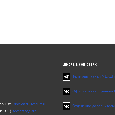
Школа
в соц.сетях
Телеграм-канал МЦХШ 
Официальная страница
об.108)
dho@art-lyceum.ru
Отделение дополнительн
об.100)
secretary@art-