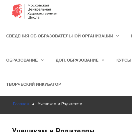
Сведения об образовательной организации
СВЕДЕНИЯ ОБ ОБРАЗОВАТЕЛЬНОЙ ОРГАНИЗАЦИИ
Школа
ИСКАТЬ...
Училище
ОБРАЗОВАНИЕ
ДОП. ОБРАЗОВАНИЕ
КУРСЫ
Детская Художественная школа
Поступающим
ТВОРЧЕСКИЙ ИНКУБАТОР
Подготовка
Главная
Ученикам и Родителям
Образование
Доп. образование
Ученикам и Родителям
Курсы повышения квалификации