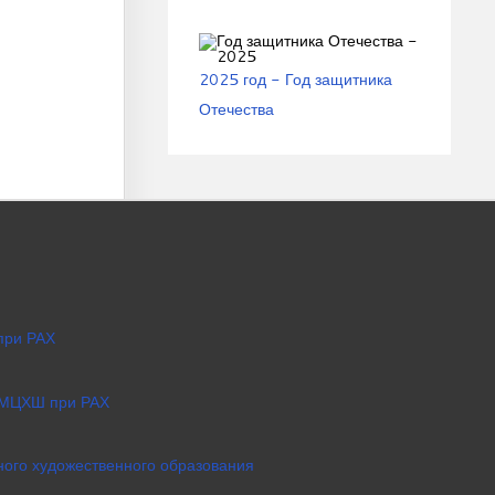
2025 год - Год защитника
Отечества
при РАХ
 МЦХШ при РАХ
ого художественного образования