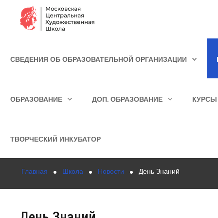
Сведения об образовательной организации
СВЕДЕНИЯ ОБ ОБРАЗОВАТЕЛЬНОЙ ОРГАНИЗАЦИИ
Школа
ИСКАТЬ...
Училище
ОБРАЗОВАНИЕ
ДОП. ОБРАЗОВАНИЕ
КУРСЫ
Детская Художественная школа
Поступающим
ТВОРЧЕСКИЙ ИНКУБАТОР
Подготовка
Главная
Школа
Новости
День Знаний
Образование
Доп. образование
День Знаний
Курсы повышения квалификации