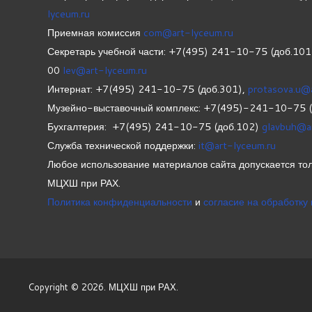
lyceum.ru
Приемная комиссия
com@art-lyceum.ru
Секретарь учебной части: +7(495) 241-10-75 (доб.10
00
lev@art-lyceum.ru
Интернат: +7(495) 241-10-75 (доб.301),
protasova.u@
Музейно-выставочный комплекс: +7(495)-241-10-75 
Бухгалтерия: +7(495) 241-10-75 (доб.102)
glavbuh@a
Служба технической поддержки:
it@art-lyceum.ru
Любое использование материалов сайта допускается тол
МЦХШ при РАХ.
Политика конфиденциальности
и
согласие на обработку
Copyright © 2026. МЦХШ при РАХ.