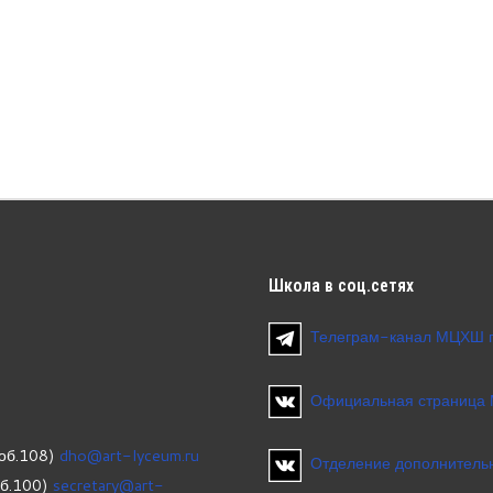
Школа
в соц.сетях
Телеграм-канал МЦХШ 
Официальная страница
об.108)
dho@art-lyceum.ru
Отделение дополнительн
об.100)
secretary@art-