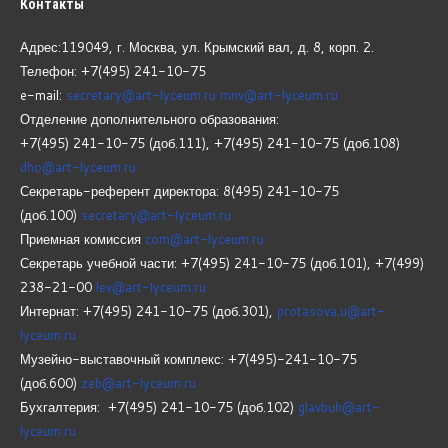
Контакты
Адрес:119049, г. Москва, ул. Крымский вал, д. 8, корп.
2.
Телефон: +7(495) 241-10-75
e-mail:
secretary@art-lyceum.ru
mnv@art-lyceum.ru
Отделение дополнительного образования:
+7(495) 241-10-75 (доб.111), +7(495) 241-10-75 (доб.108)
dho@art-lyceum.ru
Секретарь-референт директора: 8(495) 241-10-75
(доб.100)
secretary@art-lyceum.ru
Приемная комиссия
com@art-lyceum.ru
Секретарь учебной части: +7(495) 241-10-75 (доб.101), +7(499)
238-21-00
lev@art-lyceum.ru
Интернат: +7(495) 241-10-75 (доб.301),
protasova.u@art-
lyceum.ru
Музейно-выставочный комплекс: +7(495)-241-10-75
(доб.600)
zeb@art-lyceum.ru
Бухгалтерия: +7(495) 241-10-75 (доб.102)
glavbuh@art-
lyceum.ru