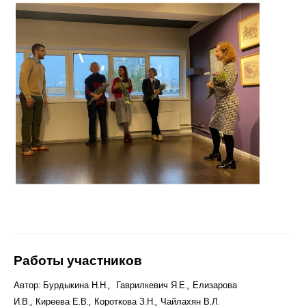
Работы участников
Автор: Бурдыкина Н.Н., Гаврилкевич Я.Е., Елизарова
И.В., Киреева Е.В., Короткова З.Н., Чайлахян В.Л.