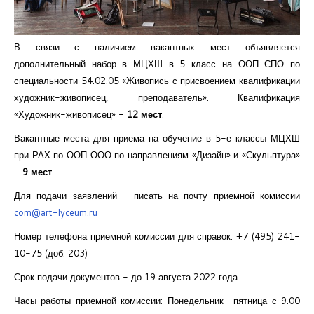
Курсы повышения квалификации
Центр непрерывного образования
В связи с наличием вакантных мест объявляется
дополнительный набор в МЦХШ в 5 класс на ООП СПО по
Конкурсы
специальности 54.02.05 «Живопись с присвоением квалификации
художник-живописец, преподаватель». Квалификация
Творческий инкубатор
«Художник-живописец» -
12 мест
.
Вакантные места для приема на обучение в 5-е классы МЦХШ
при РАХ по ООП ООО по направлениям «Дизайн» и «Скульптура»
-
9 мест
.
Для подачи заявлений – писать на почту приемной комиссии
com@art-lyceum.ru
Номер телефона приемной комиссии для справок: +7 (495) 241-
10-75 (доб. 203)
Срок подачи документов - до 19 августа 2022 года
Часы работы приемной комиссии: Понедельник- пятница с 9.00