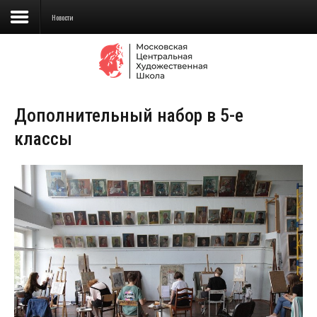
Новости
Сведения об образовательной
организации
Дополнительный набор в 5-е
Школа
классы
Училище
Детская Художественная школа
Поступающим
Подготовка
Образование
Доп. образование