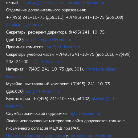
e-mail:
secretary@art-lyceum.ru
mnv@art-lyceum.ru
Отделение дополнительного образования:
+7(495) 241-10-75 (доб.111), +7(495) 241-10-75 (доб.108)
dho@art-lyceum.ru
Секретарь-референт директора: 8(495) 241-10-75
(доб.100)
secretary@art-lyceum.ru
Приемная комиссия
com@art-lyceum.ru
Секретарь учебной части: +7(495) 241-10-75 (доб.101), +7(499)
238-21-00
lev@art-lyceum.ru
Интернат: +7(495) 241-10-75 (доб.301),
protasova.u@art-
lyceum.ru
Музейно-выставочный комплекс: +7(495)-241-10-75
(доб.600)
zeb@art-lyceum.ru
Бухгалтерия: +7(495) 241-10-75 (доб.102)
glavbuh@art-
lyceum.ru
Служба технической поддержки:
it@art-lyceum.ru
Любое использование материалов сайта допускается только с
письменного согласия МЦХШ при РАХ.
Политика конфиденциальности
и
согласие на обработку