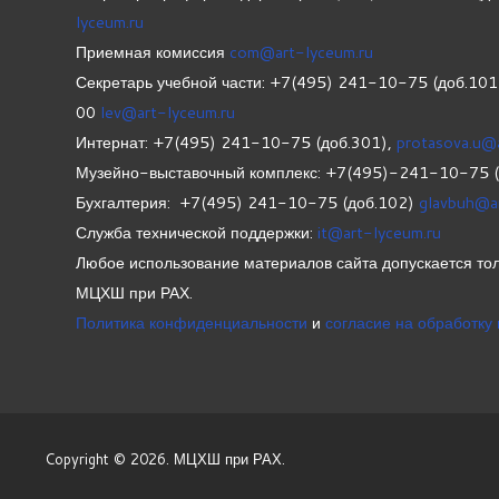
lyceum.ru
Приемная комиссия
com@art-lyceum.ru
Секретарь учебной части: +7(495) 241-10-75 (доб.10
00
lev@art-lyceum.ru
Интернат: +7(495) 241-10-75 (доб.301),
protasova.u@
Музейно-выставочный комплекс: +7(495)-241-10-75 
Бухгалтерия: +7(495) 241-10-75 (доб.102)
glavbuh@a
Служба технической поддержки:
it@art-lyceum.ru
Любое использование материалов сайта допускается тол
МЦХШ при РАХ.
Политика конфиденциальности
и
согласие на обработку
Copyright © 2026. МЦХШ при РАХ.