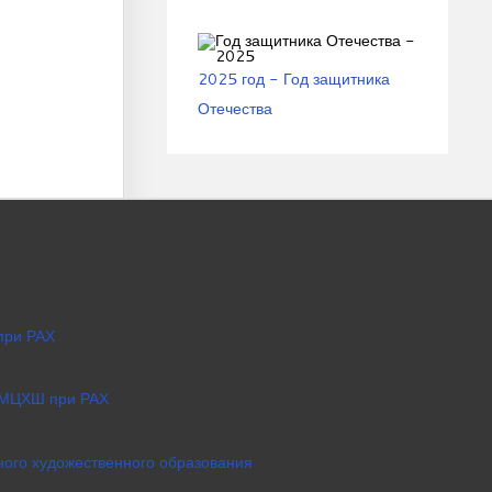
2025 год - Год защитника
Отечества
при РАХ
 МЦХШ при РАХ
ого художественного образования