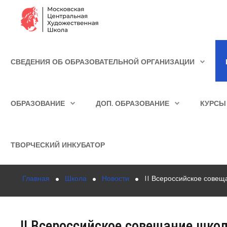
Сведения об образовательной организации
СВЕДЕНИЯ ОБ ОБРАЗОВАТЕЛЬНОЙ ОРГАНИЗАЦИИ
Школа
ИСКАТЬ...
Училище
ОБРАЗОВАНИЕ
ДОП. ОБРАЗОВАНИЕ
КУРСЫ
Детская Художественная школа
Поступающим
ТВОРЧЕСКИЙ ИНКУБАТОР
Подготовка
Главная
Школа
Новости
II Всероссийское сове
Образование
Доп. образование
II Всероссийское совещание шк
Курсы повышения квалификации