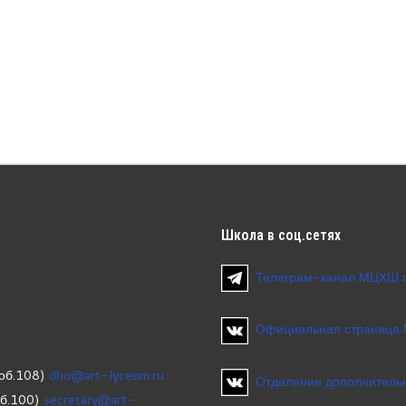
Школа
в соц.сетях
Телеграм-канал МЦХШ 
Официальная страница
об.108)
dho@art-lyceum.ru
Отделение дополнительн
об.100)
secretary@art-