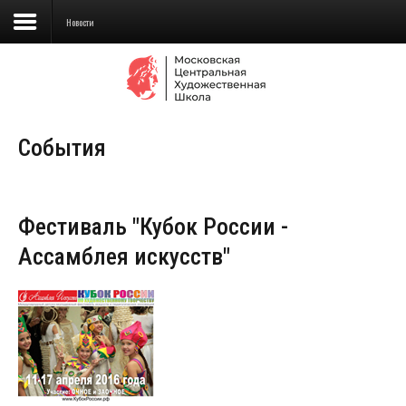
Новости
Сведения об образовательной
организации
События
Школа
Училище
Фестиваль "Кубок России -
Детская Художественная школа
Ассамблея искусств"
Поступающим
Подготовка
Образование
Доп. образование