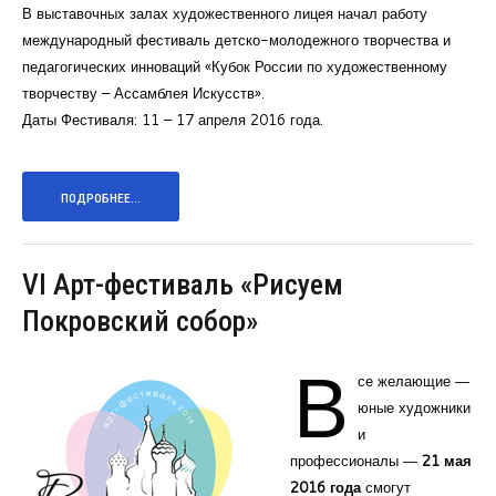
В выставочных залах художественного лицея начал работу
Курсы повышения квалификации
международный фестиваль детско-молодежного творчества и
Центр непрерывного образования
педагогических инноваций «Кубок России по художественному
творчеству – Ассамблея Искусств».
Конкурсы
Даты Фестиваля: 11 – 17 апреля 2016 года.
Творческий инкубатор
ПОДРОБНЕЕ...
VI Арт-фестиваль «Рисуем
Покровский собор»
В
се желающие ―
юные художники
и
профессионалы ―
21 мая
2016 года
смогут