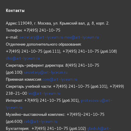
Контакты
Адрес:119049, г. Москва, ул. Крымский вал, д. 8, корп.
2.
Телефон: +7(495) 241-10-75
e-mail:
secretary@art-lyceum.ru
mnv@art-lyceum.ru
Отделение дополнительного образования:
+7(495) 241-10-75 (доб.111), +7(495) 241-10-75 (доб.108)
dho@art-lyceum.ru
Секретарь-референт директора: 8(495) 241-10-75
(доб.100)
secretary@art-lyceum.ru
Приемная комиссия
com@art-lyceum.ru
Секретарь учебной части: +7(495) 241-10-75 (доб.101), +7(499)
238-21-00
lev@art-lyceum.ru
Интернат: +7(495) 241-10-75 (доб.301),
protasova.u@art-
lyceum.ru
Музейно-выставочный комплекс: +7(495)-241-10-75
(доб.600)
zeb@art-lyceum.ru
Бухгалтерия: +7(495) 241-10-75 (доб.102)
glavbuh@art-