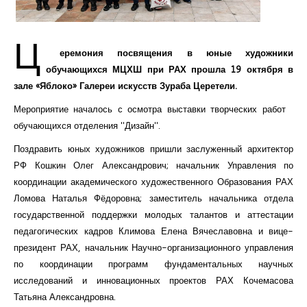
Курсы повышения квалификации
Ц
Центр непрерывного образования
еремония посвящения в юные художники
Конкурсы
обучающихся МЦХШ при РАХ прошла 19 октября в
зале «Яблоко» Галереи искусств Зураба Церетели.
Творческий инкубатор
Мероприятие началось с осмотра выставки творческих работ
обучающихся отделения "Дизайн".
Поздравить юных художников пришли заслуженный архитектор
РФ Кошкин Олег Александрович; начальник Управления по
координации академического художественного Образования РАХ
Ломова Наталья Фёдоровна; заместитель начальника отдела
государственной поддержки молодых талантов и аттестации
педагогических кадров Климова Елена Вячеславовна и вице-
президент РАХ, начальник Научно-организационного управления
по координации программ фундаментальных научных
исследований и инновационных проектов РАХ Кочемасова
Татьяна Александровна.