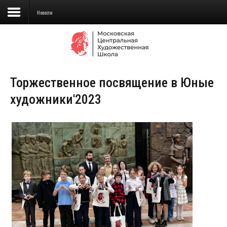
Новости
Сведения об образовательной
организации
Торжественное посвящение в Юные
Школа
художники'2023
Училище
Детская Художественная школа
Поступающим
Подготовка
Образование
Доп. образование