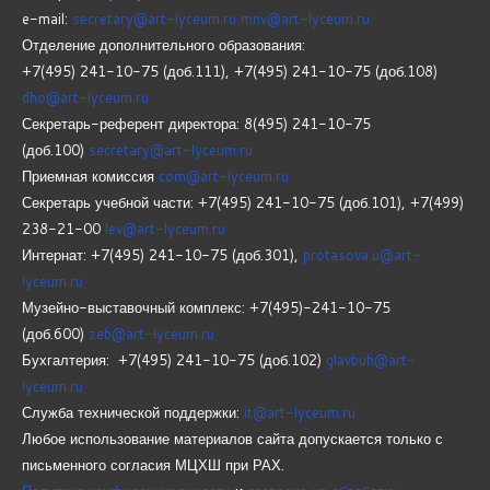
e-mail:
secretary@art-lyceum.ru
mnv@art-lyceum.ru
Отделение дополнительного образования:
+7(495) 241-10-75 (доб.111), +7(495) 241-10-75 (доб.108)
dho@art-lyceum.ru
Секретарь-референт директора: 8(495) 241-10-75
(доб.100)
secretary@art-lyceum.ru
Приемная комиссия
com@art-lyceum.ru
Секретарь учебной части: +7(495) 241-10-75 (доб.101), +7(499)
238-21-00
lev@art-lyceum.ru
Интернат: +7(495) 241-10-75 (доб.301),
protasova.u@art-
lyceum.ru
Музейно-выставочный комплекс: +7(495)-241-10-75
(доб.600)
zeb@art-lyceum.ru
Бухгалтерия: +7(495) 241-10-75 (доб.102)
glavbuh@art-
lyceum.ru
Служба технической поддержки:
it@art-lyceum.ru
Любое использование материалов сайта допускается только с
письменного согласия МЦХШ при РАХ.