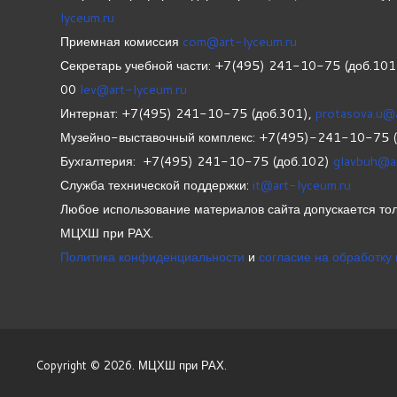
lyceum.ru
Приемная комиссия
com@art-lyceum.ru
Секретарь учебной части: +7(495) 241-10-75 (доб.10
00
lev@art-lyceum.ru
Интернат: +7(495) 241-10-75 (доб.301),
protasova.u@
Музейно-выставочный комплекс: +7(495)-241-10-75 
Бухгалтерия: +7(495) 241-10-75 (доб.102)
glavbuh@a
Служба технической поддержки:
it@art-lyceum.ru
Любое использование материалов сайта допускается тол
МЦХШ при РАХ.
Политика конфиденциальности
и
согласие на обработку
Copyright © 2026. МЦХШ при РАХ.