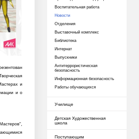
Воспитательная работа
Новости
Отделения
Выставочный комплекс
Библиотека
Интернат
Выпускники
Антитеррористическая
резентован
безопасность
ворческая
Информационная безопасность
Мастерах и
Работы обучающихся
имации и о
Училище
Детская Художественная
школа
Мастеров",
ыдающимися
Поступающим