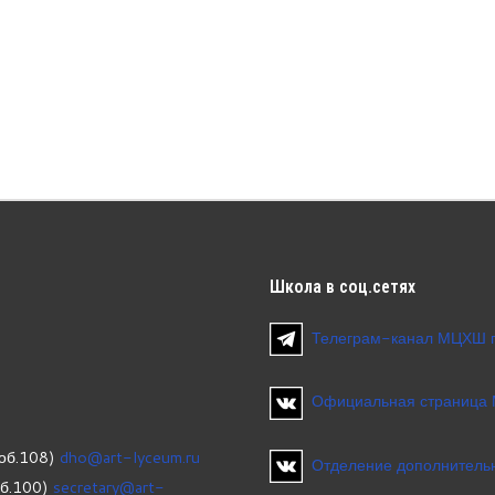
Школа
в соц.сетях
Телеграм-канал МЦХШ 
Официальная страница
об.108)
dho@art-lyceum.ru
Отделение дополнительн
об.100)
secretary@art-