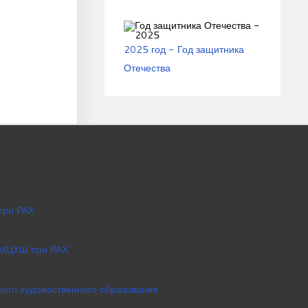
2025 год - Год защитника
Отечества
при РАХ
 МЦХШ при РАХ
ого художественного образования