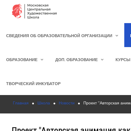
Сведения об образовательной организации
СВЕДЕНИЯ ОБ ОБРАЗОВАТЕЛЬНОЙ ОРГАНИЗАЦИИ
Школа
ИСКАТЬ...
Училище
ОБРАЗОВАНИЕ
ДОП. ОБРАЗОВАНИЕ
КУРСЫ
Детская Художественная школа
Поступающим
ТВОРЧЕСКИЙ ИНКУБАТОР
Подготовка
Главная
Школа
Новости
Проект "Авторская анима
Образование
Доп. образование
Проект "Авторская анимация как
Курсы повышения квалификации