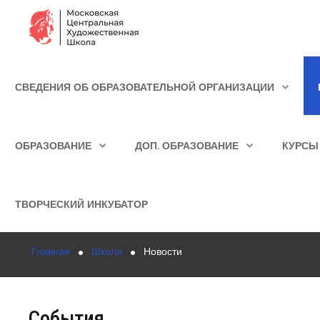
Сведения об образовательной организации
СВЕДЕНИЯ ОБ ОБРАЗОВАТЕЛЬНОЙ ОРГАНИЗАЦИИ
Школа
ИСКАТЬ...
Училище
ОБРАЗОВАНИЕ
ДОП. ОБРАЗОВАНИЕ
КУРСЫ
Детская Художественная школа
Поступающим
ТВОРЧЕСКИЙ ИНКУБАТОР
Подготовка
Главная
Школа
Новости
Образование
Доп. образование
События
Курсы повышения квалификации