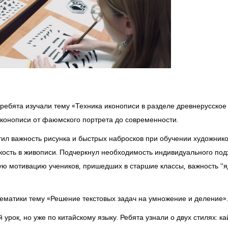
ребята изучали тему «Техника иконописи в разделе древнерусское
иконописи от фаюмского портрета до современности.
л важность рисунка и быстрых набросков при обучении художнико
гкость в живописи. Подчеркнул необходимость индивидуального под
кую мотивацию учеников, пришедших в старшие классы, важность "
матики тему «Решение текстовых задач на умножение и деление».
рок, но уже по китайскому языку. Ребята узнали о двух стилях: к