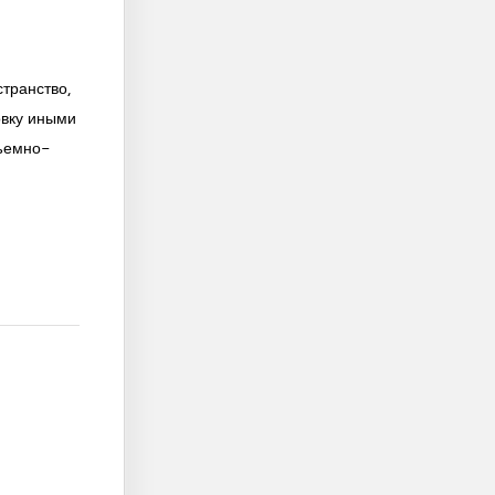
транство,
овку иными
бъемно-