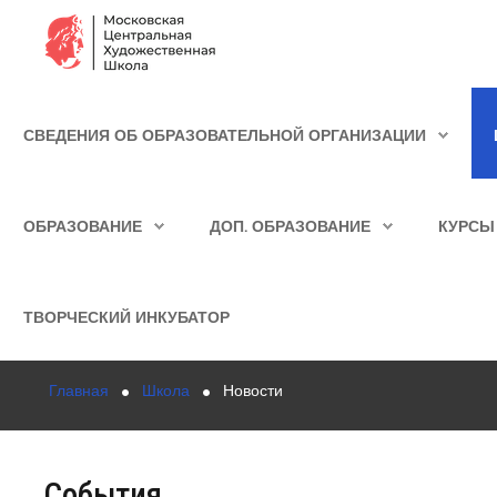
Сведения об образовательной организации
СВЕДЕНИЯ ОБ ОБРАЗОВАТЕЛЬНОЙ ОРГАНИЗАЦИИ
Школа
ИСКАТЬ...
Училище
ОБРАЗОВАНИЕ
ДОП. ОБРАЗОВАНИЕ
КУРСЫ
Детская Художественная школа
Поступающим
ТВОРЧЕСКИЙ ИНКУБАТОР
Подготовка
Главная
Школа
Новости
Образование
Доп. образование
События
Курсы повышения квалификации