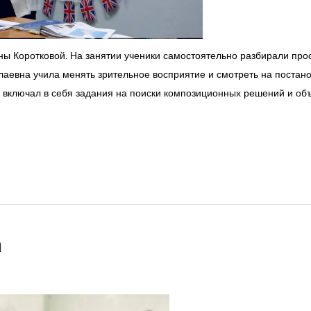
ы Коротковой. На занятии ученики самостоятельно разбирали прос
лаевна учила менять зрительное восприятие и смотреть на постан
ок включал в себя задания на поиски композиционных решений и о
а