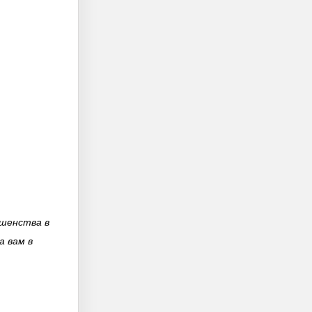
ршенства в
а вам в