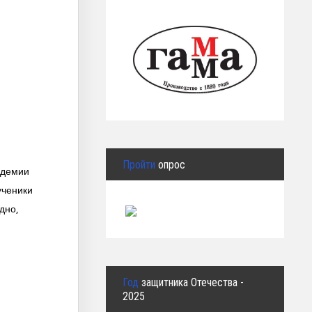
Пройти
опрос
адемии
ученики
дно,
Год
защитника Отечества -
2025