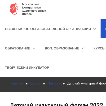
Сведения об образовательной организации
СВЕДЕНИЯ ОБ ОБРАЗОВАТЕЛЬНОЙ ОРГАНИЗАЦИИ
Школа
ИСКАТЬ...
Училище
ОБРАЗОВАНИЕ
ДОП. ОБРАЗОВАНИЕ
КУРСЫ
Детская Художественная школа
Поступающим
ТВОРЧЕСКИЙ ИНКУБАТОР
Подготовка
Главная
Школа
Новости
Детский культурный фо
Образование
Доп. образование
Детский культурный форум 2022
Курсы повышения квалификации