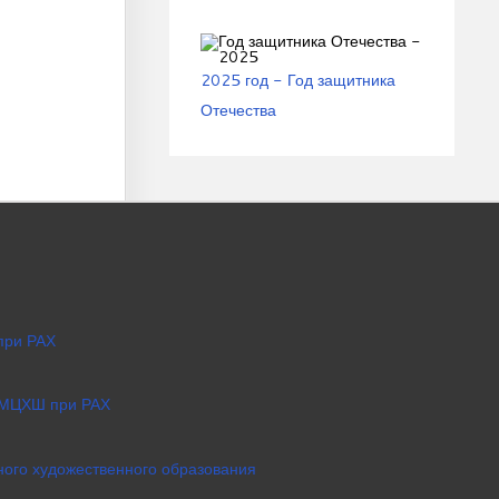
2025 год - Год защитника
Отечества
при РАХ
 МЦХШ при РАХ
ого художественного образования