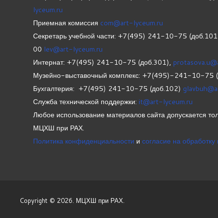
lyceum.ru
Приемная комиссия
com@art-lyceum.ru
Секретарь учебной части: +7(495) 241-10-75 (доб.10
00
lev@art-lyceum.ru
Интернат: +7(495) 241-10-75 (доб.301),
protasova.u@
Музейно-выставочный комплекс: +7(495)-241-10-75 
Бухгалтерия: +7(495) 241-10-75 (доб.102)
glavbuh@a
Служба технической поддержки:
it@art-lyceum.ru
Любое использование материалов сайта допускается тол
МЦХШ при РАХ.
Политика конфиденциальности
и
согласие на обработку
Copyright © 2026. МЦХШ при РАХ.