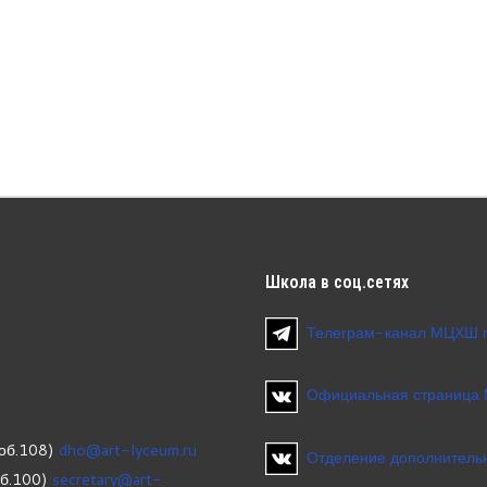
Школа
в соц.сетях
Телеграм-канал МЦХШ 
Официальная страница
об.108)
dho@art-lyceum.ru
Отделение дополнительн
об.100)
secretary@art-