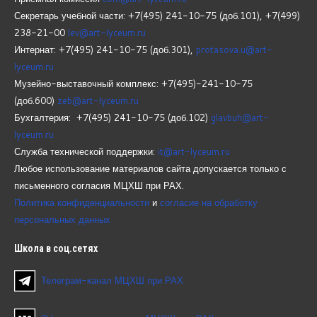
Секретарь учебной части: +7(495) 241-10-75 (доб.101), +7(499)
238-21-00
lev@art-lyceum.ru
Интернат: +7(495) 241-10-75 (доб.301),
protasova.u@art-
lyceum.ru
Музейно-выставочный комплекс: +7(495)-241-10-75
(доб.600)
zeb@art-lyceum.ru
Бухгалтерия: +7(495) 241-10-75 (доб.102)
glavbuh@art-
lyceum.ru
Служба технической поддержки:
it@art-lyceum.ru
Любое использование материалов сайта допускается только с
письменного согласия МЦХШ при РАХ.
Политика конфиденциальности
и
согласие на обработку
персональных данных
Школа
в соц.сетях
Телеграм-канал МЦХШ при РАХ