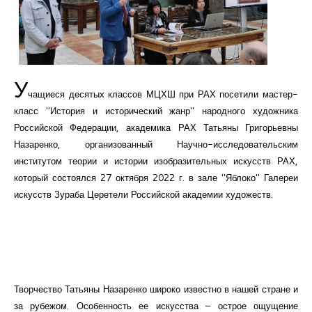
Курсы повышения квалификации
Центр непрерывного образования
Конкурсы
У
чащиеся десятых классов МЦХШ при РАХ посетили мастер-
Творческий инкубатор
класс "История и исторический жанр" народного художника
Российской Федерации, академика РАХ Татьяны Григорьевны
Назаренко, организованный Научно-исследовательским
институтом теории и истории изобразительных искусств РАХ,
который состоялся 27 октября 2022 г. в зале "Яблоко" Галереи
искусств Зураба Церетели Российской академии художеств.
Творчество Татьяны Назаренко широко известно в нашей стране и
за рубежом. Особенность ее искусства – острое ощущение