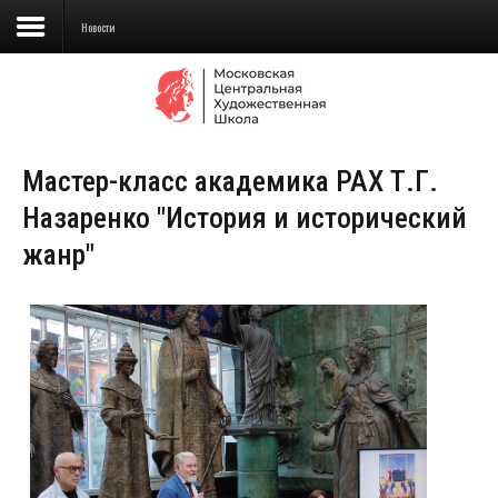
Новости
Сведения об образовательной
организации
Мастер-класс академика РАХ Т.Г.
Школа
Назаренко "История и исторический
Училище
жанр"
Детская Художественная школа
Поступающим
Подготовка
Образование
Доп. образование