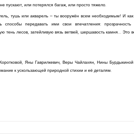
 не пускают, или потерялся багаж, или просто тяжело.
стель, тушь или акварель – ты вооружён всем необходимым! И как
ь способы передавать ими свои впечатления: прозрачность 
ю тень лесов, затейливую вязь ветвей, шершавость камня… Это вс
Коротковой, Яны Гаврилкевич, Веры Чайлахян, Нины Бурдыкиной
внимание к ускользающей природной стихии и её деталям.