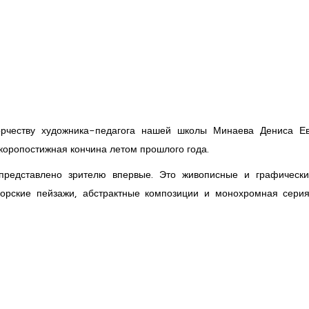
орчеству художника-педагога нашей школы Минаева Дениса Ев
скоропостижная кончина летом прошлого года.
 представлено зрителю впервые. Это живописные и графическ
орские пейзажи, абстрактные композиции и монохромная серия