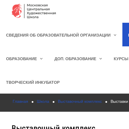
Сведения об образовательной организации
СВЕДЕНИЯ ОБ ОБРАЗОВАТЕЛЬНОЙ ОРГАНИЗАЦИИ
Школа
ИСКАТЬ...
Училище
ОБРАЗОВАНИЕ
ДОП. ОБРАЗОВАНИЕ
КУРСЫ
Детская Художественная школа
Поступающим
ТВОРЧЕСКИЙ ИНКУБАТОР
Подготовка
Главная
Школа
Выставочный комплекс
Выставки
Образование
Доп. образование
Выставочный комплекс
Курсы повышения квалификации