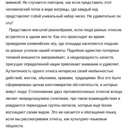
мимикой. Не случается повторов, как если представить этот
человеческий поток в виде матрицы, где каждый код
представляет собой уникальный набор чисел. Не удивительно ли
это?
Представьте масштаб разнообразия, если люди разных этносов
встретятся в одном месте. Как это происходит во время
проведения олимпийских игр, где площади населяются людьми
из разных уголков нашей планеты. Подобное единство полярных
типажей внешности завораживает, а неоднородность качеств,
присущих определенной нации привлекает внимание и удивляет.
Аутентичность одного этноса интересна своей необычностью
действий, жестов, обычаями, нравами, традициями. Все это было
сформировано целым конгломератом обстоятельств, в которых
живут люди. Столкновение двух противоположных этносов всегда
являет непредсказуемое сочетание, при таком взаимодействии и
рождаются переходные группы метисов, которые ещё более
восхищают своим видом. Это же касается и обогащения языка,
если мы рассматриваем этносы, как культурно-языковые
общности.