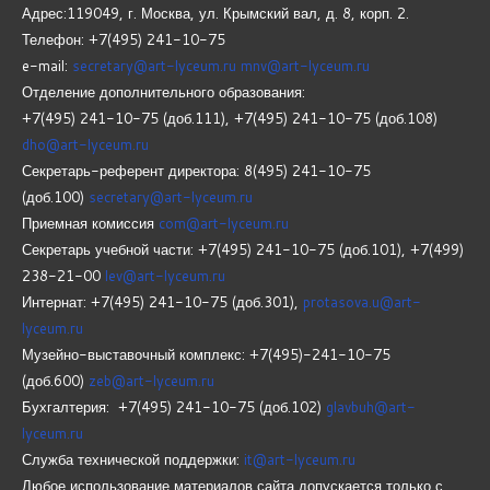
Адрес:119049, г. Москва, ул. Крымский вал, д. 8, корп.
2.
Телефон: +7(495) 241-10-75
e-mail:
secretary@art-lyceum.ru
mnv@art-lyceum.ru
Отделение дополнительного образования:
+7(495) 241-10-75 (доб.111), +7(495) 241-10-75 (доб.108)
dho@art-lyceum.ru
Секретарь-референт директора: 8(495) 241-10-75
(доб.100)
secretary@art-lyceum.ru
Приемная комиссия
com@art-lyceum.ru
Секретарь учебной части: +7(495) 241-10-75 (доб.101), +7(499)
238-21-00
lev@art-lyceum.ru
Интернат: +7(495) 241-10-75 (доб.301),
protasova.u@art-
lyceum.ru
Музейно-выставочный комплекс: +7(495)-241-10-75
(доб.600)
zeb@art-lyceum.ru
Бухгалтерия: +7(495) 241-10-75 (доб.102)
glavbuh@art-
lyceum.ru
Служба технической поддержки:
it@art-lyceum.ru
Любое использование материалов сайта допускается только с