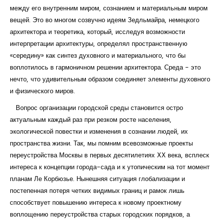
между его внутренним миром, сознанием и материальным миром
вещей. Это во многом созвучно идеям Зедльмайра, немецкого
архитектора и теоретика, который, исследуя возможности
интерпретации архитектуры, определял пространственную
«середину» как синтез духовного и материального, что бы
воплотилось в гармоничном решении архитектора. Среда - это
нечто, что удивительным образом соединяет элементы духовного
и физического миров.
Вопрос организации городской среды становится остро
актуальным каждый раз при резком росте населения,
экологической повестки и изменения в сознании людей, их
пространства жизни. Так, мы помним всевозможные проекты
переустройства Москвы в первых десятилетиях XX века, всплеск
интереса к концепции города-сада и к утопическим на тот момент
планам Ле Корбюзье. Нынешняя ситуация глобализации и
постепенная потеря четких видимых границ и рамок лишь
способствует повышению интереса к новому проектному
воплощению переустройства старых городских порядков, а