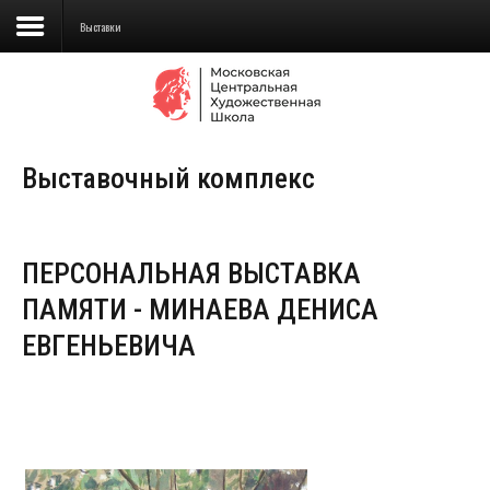
Выставки
Сведения об образовательной
организации
Выставочный комплекс
Школа
Училище
ПЕРСОНАЛЬНАЯ ВЫСТАВКА
Детская Художественная школа
ПАМЯТИ - МИНАЕВА ДЕНИСА
Поступающим
ЕВГЕНЬЕВИЧА
Подготовка
Образование
Доп. образование