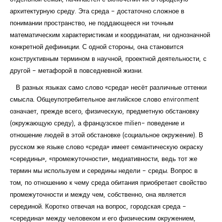
архитектурную среду. Эта среда - достаточно сложное в
понимании пространство, не поддающееся ни точным
математическим характеристикам и координатам, ни однозначной
конкретной дефиниции. С одной стороны, она становится
конструктивным термином в научной, проектной деятельности, с
другой - метафорой в повседневной жизни.
В разных языках само слово «среда» несёт различные оттенки
смысла. Общеупотребительное английское слово environment
означает, прежде всего, физическую, предметную обстановку
(окружающую среду), а французское milien- поведение и
отношение людей в этой обстановке (социальное окружение). В
русском же языке слово «среда» имеет семантическую окраску
«середины», «промежуточности», медиативности, ведь тот же
термин мы используем и середины недели - среды. Вопрос в
том, по отношению к чему среда обитания приобретает свойство
промежуточности и между чем, собственно, она является
серединой. Коротко отвечая на вопрос, городская среда -
«середина» между человеком и его физическим окружением,