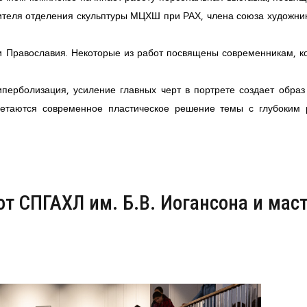
теля отделения скульптуры МЦХШ при РАХ, члена союза художни
 и Православия. Некоторые из работ посвящены современникам, к
перболизация, усиление главных черт в портрете создает образ
очетаются современное пластическое решение темы с глубоким
т СПГАХЛ им. Б.В. Иогансона и маст