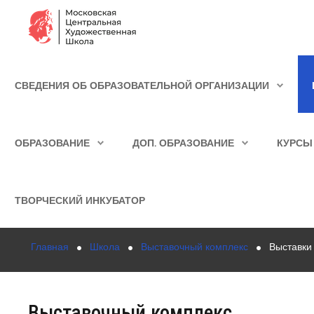
Сведения об образовательной организации
СВЕДЕНИЯ ОБ ОБРАЗОВАТЕЛЬНОЙ ОРГАНИЗАЦИИ
Школа
ИСКАТЬ...
Училище
ОБРАЗОВАНИЕ
ДОП. ОБРАЗОВАНИЕ
КУРСЫ
Детская Художественная школа
Поступающим
ТВОРЧЕСКИЙ ИНКУБАТОР
Подготовка
Главная
Школа
Выставочный комплекс
Выставки
Образование
Доп. образование
Выставочный комплекс
Курсы повышения квалификации