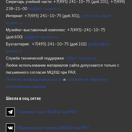
Секретарь учебной части: +7(495) 241-10-75 (доб.101), +7(499)
238-21-00
lev@art-lyceum.ru
Интернат: +7(495) 241-10-75 (доб.301),
protasova.u@art-
lyceum.ru
Музейно-выставочный комплекс: +7(495)-241-10-75
(доб.600)
zeb@art-lyceum.ru
Бухгалтерия: +7(495) 241-10-75 (доб.102)
glavbuh@art-
lyceum.ru
Служба технической поддержки:
it@art-lyceum.ru
Любое использование материалов сайта допускается только с
письменного согласия МЦХШ при РАХ.
Политика конфиденциальности
и
согласие на обработку
персональных данных
Школа
в соц.сетях
Телеграм-канал МЦХШ при РАХ
Официальная страница МЦХШ при РАХ