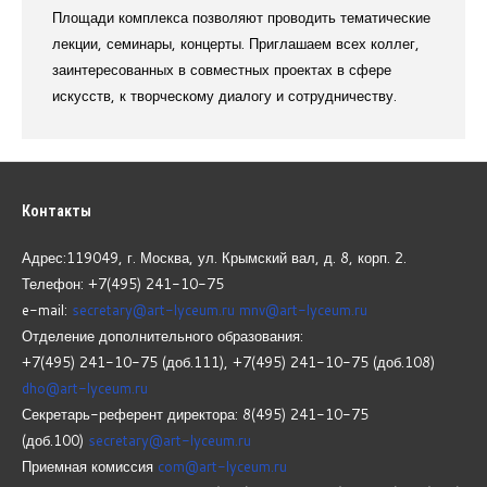
Площади комплекса позволяют проводить тематические
лекции, семинары, концерты. Приглашаем всех коллег,
заинтересованных в совместных проектах в сфере
искусств, к творческому диалогу и сотрудничеству.
Контакты
Адрес:119049, г. Москва, ул. Крымский вал, д. 8, корп.
2.
Телефон: +7(495) 241-10-75
e-mail:
secretary@art-lyceum.ru
mnv@art-lyceum.ru
Отделение дополнительного образования:
+7(495) 241-10-75 (доб.111), +7(495) 241-10-75 (доб.108)
dho@art-lyceum.ru
Секретарь-референт директора: 8(495) 241-10-75
(доб.100)
secretary@art-lyceum.ru
Приемная комиссия
com@art-lyceum.ru