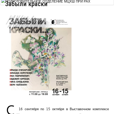
Забыли краски
Курсы повышения квалификации
Центр непрерывного образования
Конкурсы
Творческий инкубатор
C
16 сентября по 15 октября в Выставочном комплексе