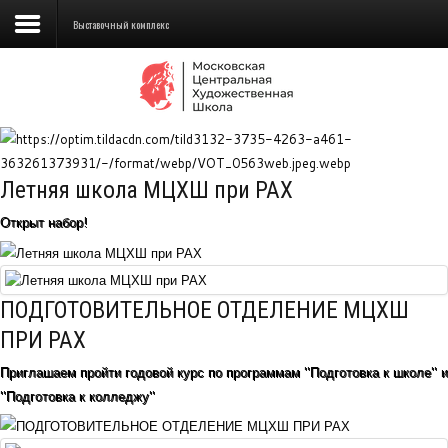
Выставочный комплекс
Сведения об образовательной
организации
Школа
Летняя школа МЦХШ при РАХ
Училище
Открыт набор!
Детская Художественная школа
Поступающим
ПОДГОТОВИТЕЛЬНОЕ ОТДЕЛЕНИЕ МЦХШ
Подготовка
ПРИ РАХ
Приглашаем пройти годовой курс по программам "Подготовка к школе" и
Образование
"Подготовка к колледжу"
Доп. образование