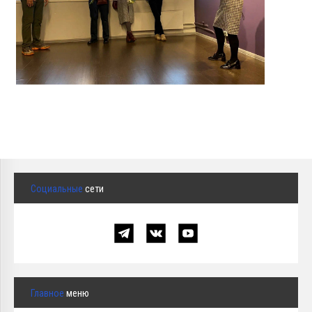
Социальные
сети
Главное
меню