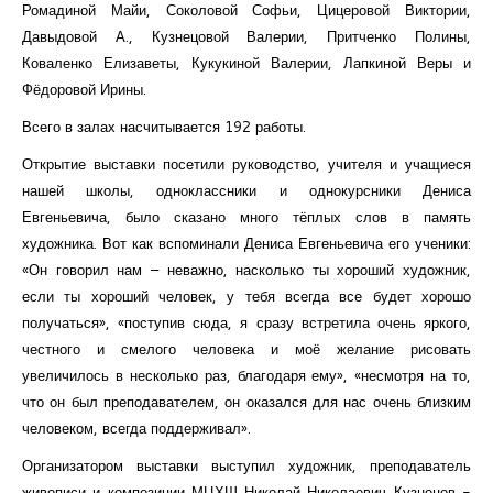
Ромадиной Майи, Соколовой Софьи, Цицеровой Виктории,
Давыдовой А., Кузнецовой Валерии, Притченко Полины,
Коваленко Елизаветы, Кукукиной Валерии, Лапкиной Веры и
Фёдоровой Ирины.
Всего в залах насчитывается 192 работы.
Открытие выставки посетили руководство, учителя и учащиеся
нашей школы, одноклассники и однокурсники Дениса
Евгеньевича, было сказано много тёплых слов в память
художника. Вот как вспоминали Дениса Евгеньевича его ученики:
«Он говорил нам – неважно, насколько ты хороший художник,
если ты хороший человек, у тебя всегда все будет хорошо
получаться», «поступив сюда, я сразу встретила очень яркого,
честного и смелого человека и моё желание рисовать
увеличилось в несколько раз, благодаря ему», «несмотря на то,
что он был преподавателем, он оказался для нас очень близким
человеком, всегда поддерживал».
Организатором выставки выступил художник, преподаватель
живописи и композиции МЦХШ Николай Николаевич Кузнецов -