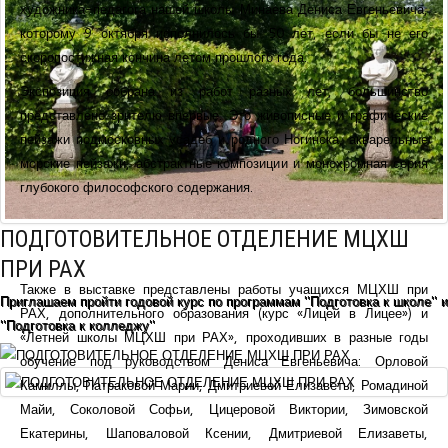
художника-педагога нашей школы Минаева Дениса Евгеньевича,
которому 9 октября исполнилось бы 50 лет, если бы не его
скоропостижная кончина летом прошлого года.
Экспозиция собрана из работ разных лет, большинство
представлено зрителю впервые. Это живописные и графические
пейзажи подмосковных усадеб и родного Ногинска, акварельные
морские пейзажи, абстрактные композиции и монохромная серия
глубокого философского содержания.
ПОДГОТОВИТЕЛЬНОЕ ОТДЕЛЕНИЕ МЦХШ
ПРИ РАХ
Также в выставке представлены работы учащихся МЦХШ при
Приглашаем пройти годовой курс по программам "Подготовка к школе" и
РАХ, дополнительного образования (курс «Лицей в Лицее») и
"Подготовка к колледжу"
«Летней школы МЦХШ при РАХ», проходивших в разные годы
обучение под руководством Дениса Евгеньевича: Орловой
Камиллы, Патраковой Марии, Дмитриевой Елизаветы, Ромадиной
Майи, Соколовой Софьи, Цицеровой Виктории, Зимовской
Екатерины, Шаповаловой Ксении, Дмитриевой Елизаветы,