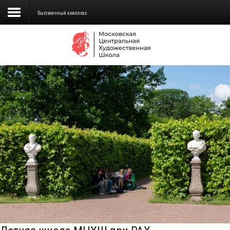
Выставочный комплекс
Сведения об образовательной
организации
Школа
Училище
Детская Художественная школа
Поступающим
Подготовка
Образование
Доп. образование