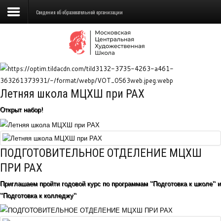
Сведения об образовательной организации
Сведения об образовательной
организации
Школа
Летняя школа МЦХШ при РАХ
Училище
Открыт набор!
Детская Художественная школа
Поступающим
ПОДГОТОВИТЕЛЬНОЕ ОТДЕЛЕНИЕ МЦХШ
Подготовка
ПРИ РАХ
Приглашаем пройти годовой курс по программам "Подготовка к школе" и
Образование
"Подготовка к колледжу"
Доп. образование