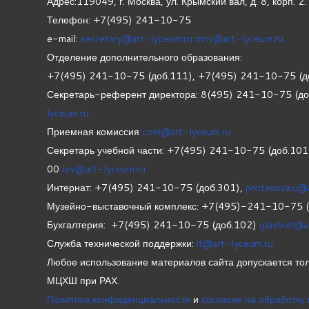
Адрес:119049, г. Москва, ул. Крымский вал, д. 8, корп.
2.
Телефон: +7(495) 241-10-75
e-mail:
secretary@art-lyceum.ru
mnv@art-lyceum.ru
Отделение дополнительного образования:
+7(495) 241-10-75 (доб.111), +7(495) 241-10-75 (д
Секретарь-референт директора: 8(495) 241-10-75 (д
lyceum.ru
Приемная комиссия
com@art-lyceum.ru
Секретарь учебной части: +7(495) 241-10-75 (доб.10
00
lev@art-lyceum.ru
Интернат: +7(495) 241-10-75 (доб.301),
protasova.u@
Музейно-выставочный комплекс: +7(495)-241-10-75 
Бухгалтерия: +7(495) 241-10-75 (доб.102)
glavbuh@a
Служба технической поддержки:
it@art-lyceum.ru
Любое использование материалов сайта допускается тол
МЦХШ при РАХ.
Политика конфиденциальности
и
согласие на обработку