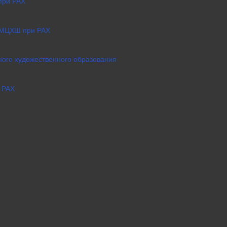
при РАХ
 МЦХШ при РАХ
ого художественного образования
 РАХ