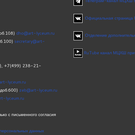
Телеграм-канал МЦХШ 
Официальная страница
об.108)
dho@art-lyceum.ru
Отделение дополнительн
об.100)
secretary@art-
RuTube канал МЦХШ при
1), +7(499) 238-21-
art-lyceum.ru
(доб.600)
zeb@art-lyceum.ru
rt-lyceum.ru
ько с письменного согласия
 персональных данных