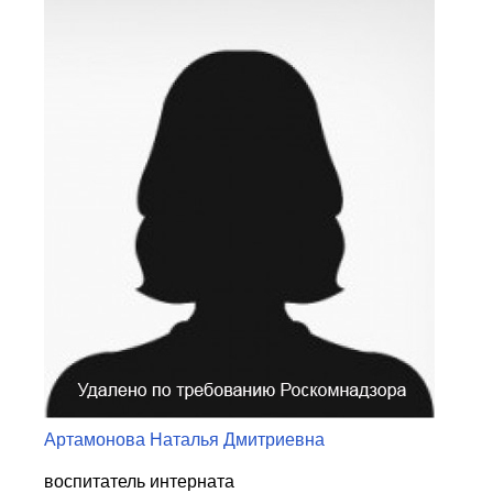
Центр непрерывного образования
Конкурсы
Творческий инкубатор
Артамонова Наталья Дмитриевна
воспитатель интерната