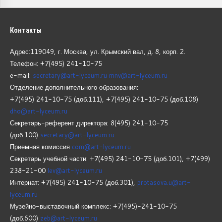
Контакты
Адрес:119049, г. Москва, ул. Крымский вал, д. 8, корп.
2.
Телефон: +7(495) 241-10-75
e-mail:
secretary@art-lyceum.ru
mnv@art-lyceum.ru
Отделение дополнительного образования:
+7(495) 241-10-75 (доб.111), +7(495) 241-10-75 (доб.108)
dho@art-lyceum.ru
Секретарь-референт директора: 8(495) 241-10-75
(доб.100)
secretary@art-lyceum.ru
Приемная комиссия
com@art-lyceum.ru
Секретарь учебной части: +7(495) 241-10-75 (доб.101), +7(499)
238-21-00
lev@art-lyceum.ru
Интернат: +7(495) 241-10-75 (доб.301),
protasova.u@art-
lyceum.ru
Музейно-выставочный комплекс: +7(495)-241-10-75
(доб.600)
zeb@art-lyceum.ru