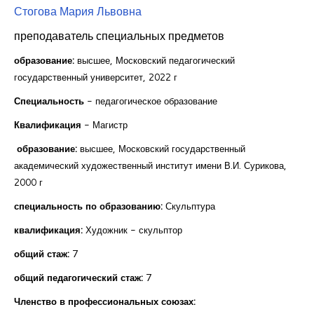
Стогова Мария Львовна
Курсы повышения квалификации
преподаватель специальных предметов
Центр непрерывного образования
образование:
высшее, Московский педагогический
Конкурсы
государственный университет, 2022 г
Творческий инкубатор
Специальность
- педагогическое образование
Квалификация
- Магистр
образование:
высшее, Московский государственный
академический художественный институт имени В.И. Сурикова,
2000 г
специальность по образованию:
Скульптура
квалификация:
Художник - скульптор
общий стаж:
7
общий педагогический стаж:
7
Членство в профессиональных союзах: