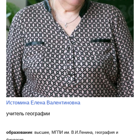
Курсы повышения квалификации
Центр непрерывного образования
Конкурсы
Творческий инкубатор
Истомина Елена Валентиновна
учитель географии
образование
: высшее, МГПИ им. В.И.Ленина, география и
биология