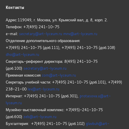
Контакты
Адрес:119049, г. Москва, ул. Крымский вал, д. 8, корп.
2.
Телефон: +7(495) 241-10-75
e-mail:
secretary@art-lyceum.ru
mnv@art-lyceum.ru
Отделение дополнительного образования:
+7(495) 241-10-75 (доб.111), +7(495) 241-10-75 (доб.108)
dho@art-lyceum.ru
Секретарь-референт директора: 8(495) 241-10-75
(доб.100)
secretary@art-lyceum.ru
Приемная комиссия
com@art-lyceum.ru
Секретарь учебной части: +7(495) 241-10-75 (доб.101), +7(499)
238-21-00
lev@art-lyceum.ru
Интернат: +7(495) 241-10-75 (доб.301),
protasova.u@art-
lyceum.ru
Музейно-выставочный комплекс: +7(495)-241-10-75
(доб.600)
zeb@art-lyceum.ru
Бухгалтерия: +7(495) 241-10-75 (доб.102)
glavbuh@art-