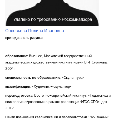
Курсы повышения квалификации
Центр непрерывного образования
Конкурсы
Соловьева Полина Ивановна
Творческий инкубатор
преподаватель рисунка
образование
: Высшее, Московский государственный
академический художественный институт имени В.И. Сурикова,
2004г
специальность по образованию
: «Скульптура»
квалификация
: «Художник – скульптор»
переподготовка
: Восточно-европейский институт. «Педагогика и
психология образования в рамках реализации ФГОС СПО». дек.
2017
Центр повышения квалификации и переподготовки "Луч знаний"