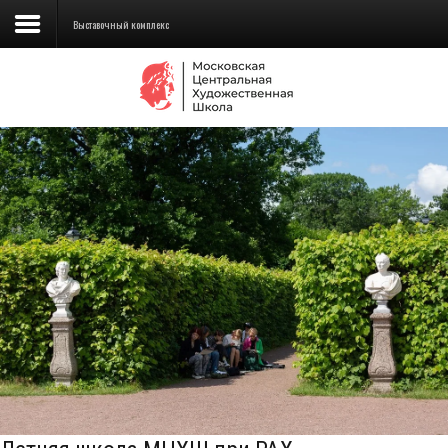
Выставочный комплекс
Сведения об образовательной
организации
Школа
Училище
Детская Художественная школа
Поступающим
Подготовка
Образование
Доп. образование