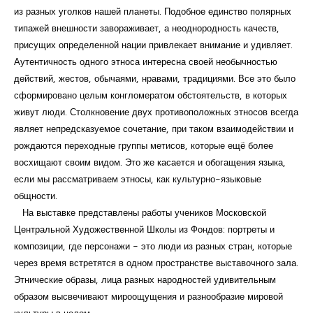
из разных уголков нашей планеты. Подобное единство полярных
типажей внешности завораживает, а неоднородность качеств,
присущих определенной нации привлекает внимание и удивляет.
Аутентичность одного этноса интересна своей необычностью
действий, жестов, обычаями, нравами, традициями. Все это было
сформировано целым конгломератом обстоятельств, в которых
живут люди. Столкновение двух противоположных этносов всегда
являет непредсказуемое сочетание, при таком взаимодействии и
рождаются переходные группы метисов, которые ещё более
восхищают своим видом. Это же касается и обогащения языка,
если мы рассматриваем этносы, как культурно-языковые
общности.
На выставке представлены работы учеников Московской
Центральной Художественной Школы из Фондов: портреты и
композиции, где персонажи - это люди из разных стран, которые
через время встретятся в одном пространстве выставочного зала.
Этнические образы, лица разных народностей удивительным
образом высвечивают мироощущения и разнообразие мировой
культуры в целом.