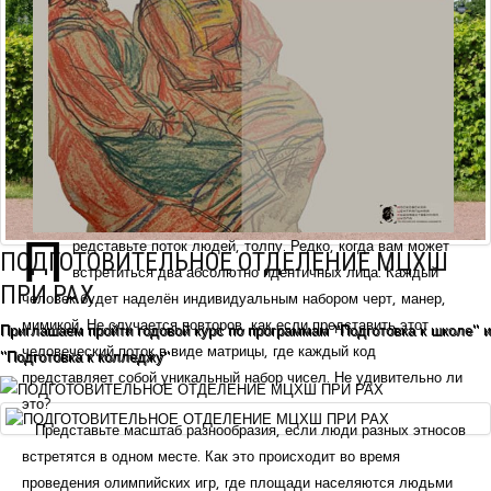
П
редставьте поток людей, толпу. Редко, когда вам может
ПОДГОТОВИТЕЛЬНОЕ ОТДЕЛЕНИЕ МЦХШ
встретиться два абсолютно идентичных лица. Каждый
ПРИ РАХ
человек будет наделён индивидуальным набором черт, манер,
мимикой. Не случается повторов, как если представить этот
Приглашаем пройти годовой курс по программам "Подготовка к школе" и
человеческий поток в виде матрицы, где каждый код
"Подготовка к колледжу"
представляет собой уникальный набор чисел. Не удивительно ли
это?
Представьте масштаб разнообразия, если люди разных этносов
встретятся в одном месте. Как это происходит во время
проведения олимпийских игр, где площади населяются людьми