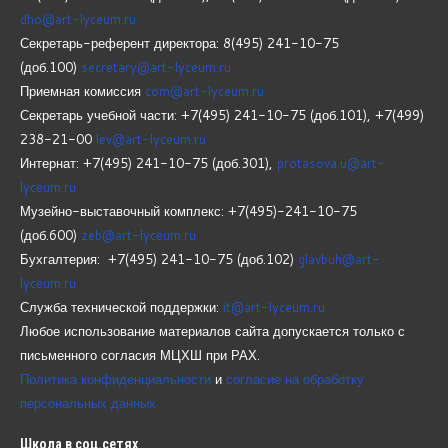
dho@art-lyceum.ru
Секретарь-референт директора: 8(495) 241-10-75
(доб.100)
secretary@art-lyceum.ru
Приемная комиссия
com@art-lyceum.ru
Секретарь учебной части: +7(495) 241-10-75 (доб.101), +7(499)
238-21-00
lev@art-lyceum.ru
Интернат: +7(495) 241-10-75 (доб.301),
protasova.u@art-
lyceum.ru
Музейно-выставочный комплекс: +7(495)-241-10-75
(доб.600)
zeb@art-lyceum.ru
Бухгалтерия: +7(495) 241-10-75 (доб.102)
glavbuh@art-
lyceum.ru
Служба технической поддержки:
it@art-lyceum.ru
Любое использование материалов сайта допускается только с
письменного согласия МЦХШ при РАХ.
Политика конфиденциальности
и
согласие на обработку
персональных данных
Школа
в соц.сетях