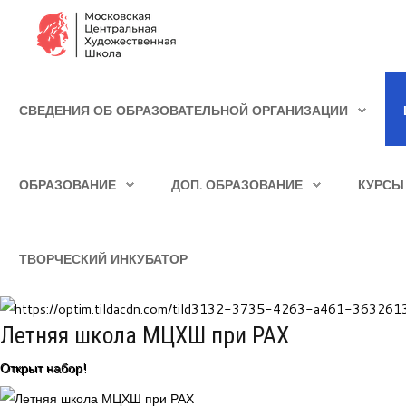
Сведения об образовательной организации
СВЕДЕНИЯ ОБ ОБРАЗОВАТЕЛЬНОЙ ОРГАНИЗАЦИИ
Школа
ИСКАТЬ...
Училище
ОБРАЗОВАНИЕ
ДОП. ОБРАЗОВАНИЕ
КУРСЫ
Детская Художественная школа
Поступающим
ТВОРЧЕСКИЙ ИНКУБАТОР
Подготовка
Образование
Летняя школа МЦХШ при РАХ
Доп. образование
Открыт набор!
Курсы повышения квалификации