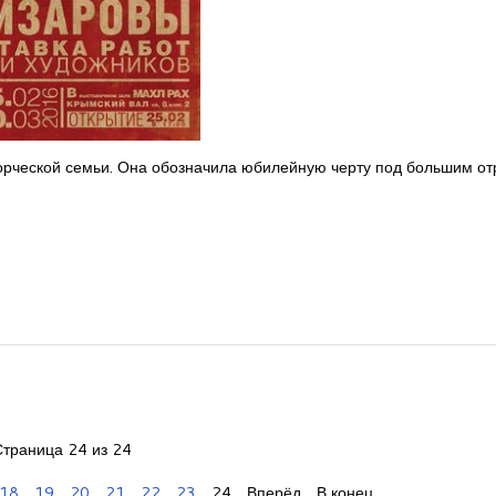
ворческой семьи. Она обозначила юбилейную черту под большим от
Страница 24 из 24
18
19
20
21
22
23
24
Вперёд
В конец