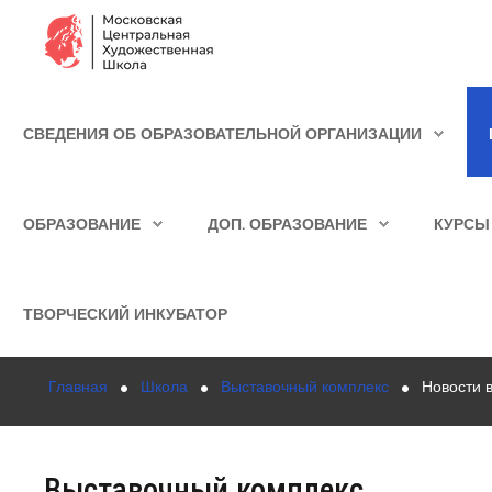
Сведения об образовательной организации
СВЕДЕНИЯ ОБ ОБРАЗОВАТЕЛЬНОЙ ОРГАНИЗАЦИИ
Школа
ИСКАТЬ...
Училище
ОБРАЗОВАНИЕ
ДОП. ОБРАЗОВАНИЕ
КУРСЫ
Детская Художественная школа
Поступающим
ТВОРЧЕСКИЙ ИНКУБАТОР
Подготовка
Главная
Школа
Выставочный комплекс
Новости 
Образование
Доп. образование
Выставочный комплекс
Курсы повышения квалификации