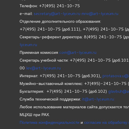
Телефон: +7(495) 241-10-75
e-mail:
secretary@art-lyceum.ru
mnv@art-lyceum.ru
Отделение дополнительного образования:
+7(495) 241-10-75 (доб.111), +7(495) 241-10-75 (д
Секретарь-референт директора: 8(495) 241-10-75 (д
lyceum.ru
Приемная комиссия
com@art-lyceum.ru
Секретарь учебной части: +7(495) 241-10-75 (доб.10
00
lev@art-lyceum.ru
Интернат: +7(495) 241-10-75 (доб.301),
protasova.u@
Музейно-выставочный комплекс: +7(495)-241-10-75 
Бухгалтерия: +7(495) 241-10-75 (доб.102)
glavbuh@a
Служба технической поддержки:
it@art-lyceum.ru
Любое использование материалов сайта допускается тол
МЦХШ при РАХ.
Политика конфиденциальности
и
согласие на обработку