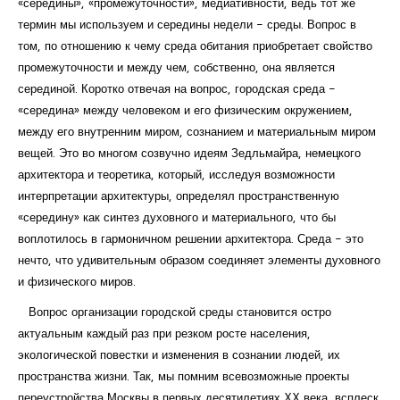
«середины», «промежуточности», медиативности, ведь тот же
термин мы используем и середины недели - среды. Вопрос в
том, по отношению к чему среда обитания приобретает свойство
промежуточности и между чем, собственно, она является
серединой. Коротко отвечая на вопрос, городская среда -
«середина» между человеком и его физическим окружением,
между его внутренним миром, сознанием и материальным миром
вещей. Это во многом созвучно идеям Зедльмайра, немецкого
архитектора и теоретика, который, исследуя возможности
интерпретации архитектуры, определял пространственную
«середину» как синтез духовного и материального, что бы
воплотилось в гармоничном решении архитектора. Среда - это
нечто, что удивительным образом соединяет элементы духовного
и физического миров.
Вопрос организации городской среды становится остро
актуальным каждый раз при резком росте населения,
экологической повестки и изменения в сознании людей, их
пространства жизни. Так, мы помним всевозможные проекты
переустройства Москвы в первых десятилетиях XX века, всплеск