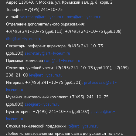
Адрес:119049, г. Москва, ул. Крымский вал, д. 8, корп.
2.
Телефон: +7(495) 241-10-75
e-mail:
secretary@art-lyceum.ru
mnv@art-lyceum.ru
Отделение дополнительного образования:
+7(495) 241-10-75 (доб.111), +7(495) 241-10-75 (доб.108)
dho@art-lyceum.ru
Секретарь-референт директора: 8(495) 241-10-75
(доб.100)
secretary@art-lyceum.ru
Приемная комиссия
com@art-lyceum.ru
Секретарь учебной части: +7(495) 241-10-75 (доб.101), +7(499)
238-21-00
lev@art-lyceum.ru
Интернат: +7(495) 241-10-75 (доб.301),
protasova.u@art-
lyceum.ru
Музейно-выставочный комплекс: +7(495)-241-10-75
(доб.600)
zeb@art-lyceum.ru
Бухгалтерия: +7(495) 241-10-75 (доб.102)
glavbuh@art-
lyceum.ru
Служба технической поддержки:
it@art-lyceum.ru
Любое использование материалов сайта допускается только с