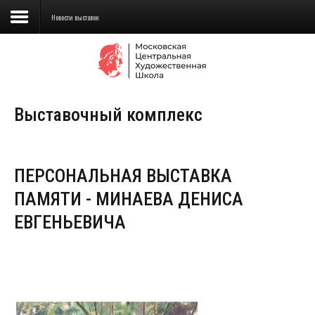
Новости выставок
Сведения об образовательной
организации
Выставочный комплекс
Школа
Училище
ПЕРСОНАЛЬНАЯ ВЫСТАВКА
Детская Художественная школа
ПАМЯТИ - МИНАЕВА ДЕНИСА
Поступающим
ЕВГЕНЬЕВИЧА
Подготовка
Образование
Доп. образование