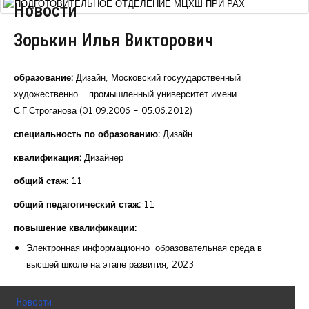
Новости
Курсы повышения квалификации
Зорькин Илья Викторович
Центр непрерывного образования
Конкурсы
образование:
Дизайн, Московский госуударственный
художественно - промышленный университет имени
Творческий инкубатор
С.Г.Строганова (01.09.2006 - 05.06.2012)
специальность по образованию:
Дизайн
квалификация:
Дизайнер
общий стаж:
11
общий педагогический стаж:
11
повышение квалификации:
Электронная информационно-образовательная среда в
высшей школе на этапе развития, 2023
Новости