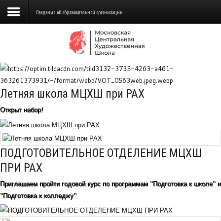
Сведения об образовательной организации
Сведения об образовательной
организации
Школа
Летняя школа МЦХШ при РАХ
Училище
Открыт набор!
Детская Художественная школа
Поступающим
ПОДГОТОВИТЕЛЬНОЕ ОТДЕЛЕНИЕ МЦХШ
Подготовка
ПРИ РАХ
Приглашаем пройти годовой курс по программам "Подготовка к школе" и
Образование
"Подготовка к колледжу"
Доп. образование