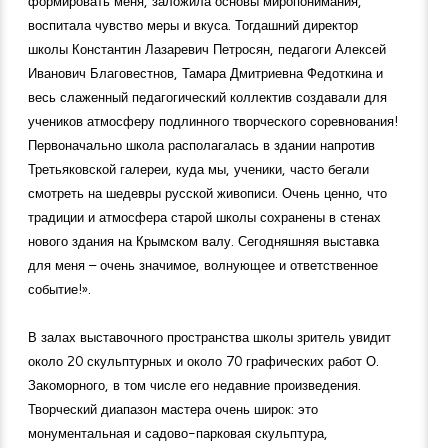
формировать меня, заложила основы миропонимания,
воспитала чувство меры и вкуса. Тогдашний директор
школы Константин Лазаревич Петросян, педагоги Алексей
Иванович Благовестнов, Тамара Дмитриевна Федоткина и
весь слаженный педагогический коллектив создавали для
учеников атмосферу подлинного творческого соревнования!
Первоначально школа располагалась в здании напротив
Третьяковской галереи, куда мы, ученики, часто бегали
смотреть на шедевры русской живописи. Очень ценно, что
традиции и атмосфера старой школы сохранены в стенах
нового здания на Крымском валу. Сегодняшняя выставка
для меня – очень значимое, волнующее и ответственное
событие!».
В залах выставочного пространства школы зритель увидит
около 20 скульптурных и около 70 графических работ О.
Закоморного, в том числе его недавние произведения.
Творческий диапазон мастера очень широк: это
монументальная и садово-парковая скульптура,