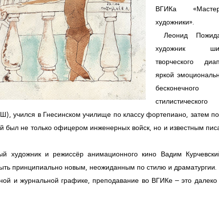
ВГИКа «Маст
художники».
Леонид Пожид
художник шир
творческого диап
яркой эмоциональн
бесконечного
стилистического
), учился в Гнесинском училище по классу фортепиано, затем по
ый был не только офицером инженерных войск, но и известным пи
ый художник и режиссёр анимационного кино Вадим Курчевски
быть принципиально новым, неожиданным по стилю и драматургии.
жной и журнальной графике, преподавание во ВГИКе – это далеко