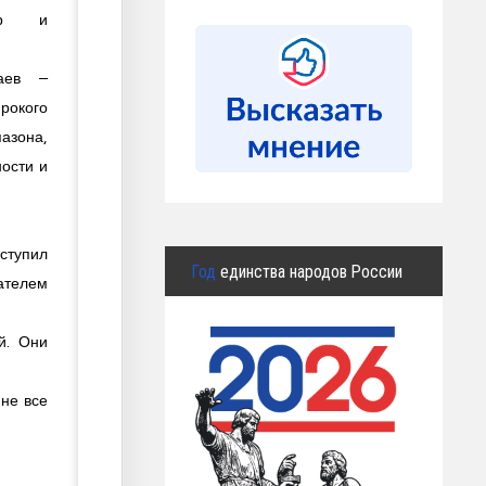
ер и
аев –
окого
азона,
ости и
ступил
Год
единства народов России
сателем
й. Они
 не все