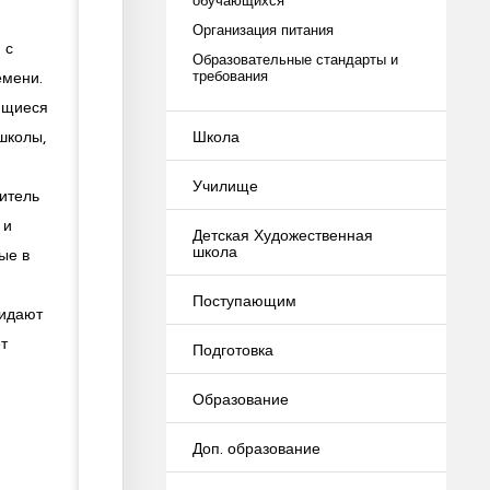
Организация питания
 с
Образовательные стандарты и
требования
емени.
ющиеся
Школа
школы,
Училище
итель
 и
Детская Художественная
школа
ые в
Поступающим
ридают
т
Подготовка
Образование
Доп. образование