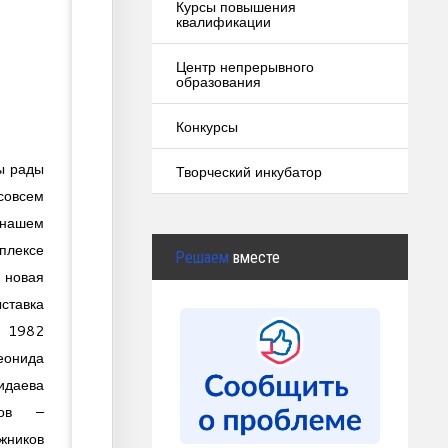
Курсы повышения
квалификации
Центр непрерывного
образования
Конкурсы
ы рады
Творческий инкубатор
 совсем
ашем
плексе
Решаем
вместе
овая
ставка
Ш 1982
нида
идаева
тов –
ников