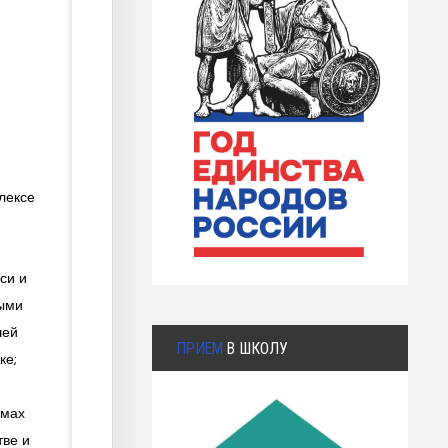
лексе
си и
лыми
шей
ПРИЕМ
В ШКОЛУ
ке;
емах
тве и