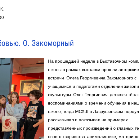
К.
00
бовью. О. Закоморный
На прошедшей неделе в Выставочном комп
школы в рамках выставки прошли авторские
встречи Олега Георгиевича Закоморного с
учащимися и педагогами отделений живопи
скульптуры. Олег Георгиевич делился тёп
воспоминаниями о времени обучения в на
школе, тогда МСХШ в Лаврушенском переул
рассказывал и показывал на примерах
представленных произведений о главных т
своего творчества: анималистике, материнс