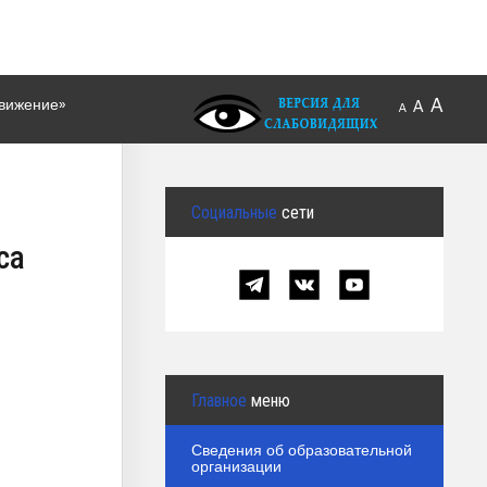
A
движение»
A
A
Социальные
сети
са
Главное
меню
Сведения об образовательной
организации