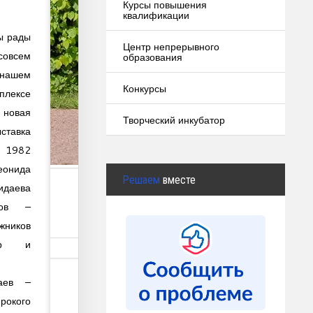
Курсы повышения
квалификации
ы рады
Центр непрерывного
 совсем
образования
ашем
Конкурсы
плексе
овая
Творческий инкубатор
ставка
Ш 1982
нида
Решаем
вместе
идаева
тов –
ников
ер и
аев –
окого