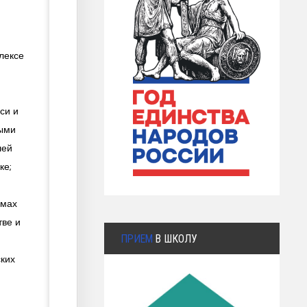
лексе
си и
лыми
шей
ке;
емах
тве и
ПРИЕМ
В ШКОЛУ
ских