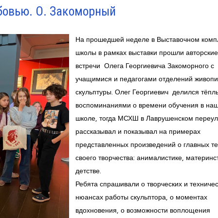
бовью. О. Закоморный
На прошедшей неделе в Выставочном комп
школы в рамках выставки прошли авторские
встречи Олега Георгиевича Закоморного с
учащимися и педагогами отделений живопи
скульптуры. Олег Георгиевич делился тёп
воспоминаниями о времени обучения в на
школе, тогда МСХШ в Лаврушенском переул
рассказывал и показывал на примерах
представленных произведений о главных т
своего творчества: анималистике, материнс
детстве.
Ребята спрашивали о творческих и техниче
нюансах работы скульптора, о моментах
вдохновения, о возможности воплощения