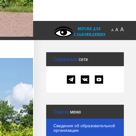
A
A
A
Социальные
сети
Главное
меню
Сведения об образовательной
организации