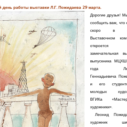
 день работы выставки Л.Г. Пожидаева 29 марта.
Дорогие друзья! М
сообщить вам, что
скоро в н
Выставочном ком
откроется н
замечательная вы
выпускника МЦХ
года Лео
 ПРИ РАХ
Геннадьевича Пож
ле" и "Подготовка к колледжу"
и его студен
молодых худож
ВГИКа «Маст
художники».
Леонид Пожид
художник шир