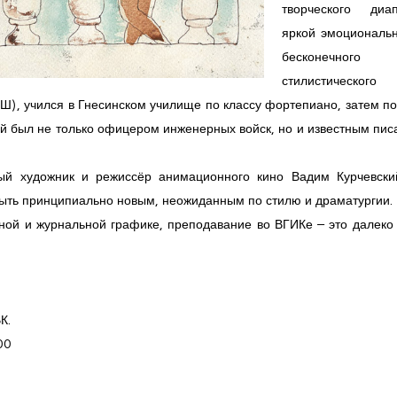
творческого диап
яркой эмоциональн
бесконечного
стилистического
), учился в Гнесинском училище по классу фортепиано, затем по
ый был не только офицером инженерных войск, но и известным пи
ый художник и режиссёр анимационного кино Вадим Курчевски
быть принципиально новым, неожиданным по стилю и драматургии.
жной и журнальной графике, преподавание во ВГИКе – это далеко
К.
00