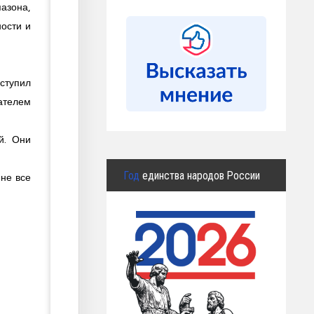
азона,
ости и
ступил
сателем
й. Они
Год
единства народов России
 не все