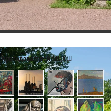
а художников-преподавателей МЦХШ
в-преподавателей МЦХШ