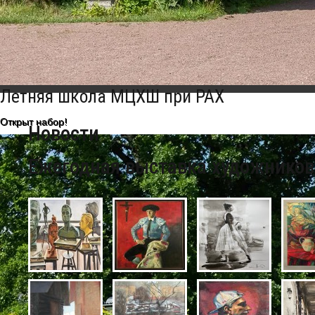
Главная
Выставочный комплекс
Ежегодная выставк
Летняя школа МЦХШ при РАХ
Открыт набор!
Новости
Ежегодная выставка художнико