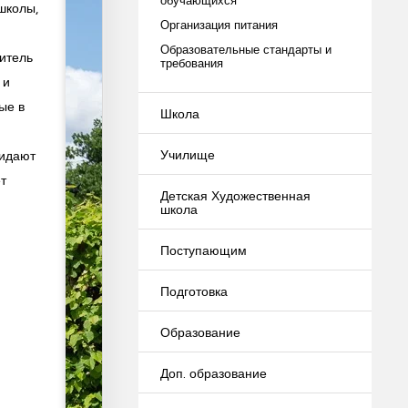
школы,
Организация питания
Образовательные стандарты и
итель
требования
 и
ые в
Школа
Училище
ридают
т
Детская Художественная
школа
Поступающим
Подготовка
Образование
Доп. образование