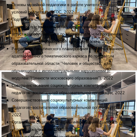
Основы музейной педагогики в работе учителя как одно из
условий реализации ФГОС, 2022
Подготовка членов государственной экзаменационной
комиссии при проведении государственной итоговой
аттестации обучающихся по образовательным программам
среднего общего образования в городе Москве, 2022
Разработка тематического планирования с использованием
адаптированного тематического каркаса по предметам
образовательной области "Человек и общество" для
обучающихся с интеллектуальными нарушениями (с
модулем "Ценности московского образования"), 2022
Совершенствование социокультурных компетенций
педагогов-воспитателей образовательной органзации, 2022
Совершенствование социокультурных компетенций
педагогов-воспитателей образовательной организации,
2022
Организация социально-педагогической деятельности в
условиях реализации ФГОС, 2023
Методика междисциплинарной работы с тематикой