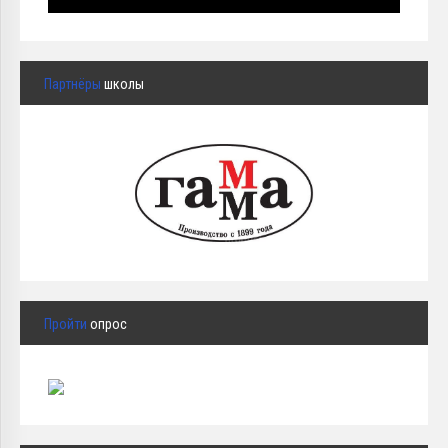
Партнёры
школы
Пройти
опрос