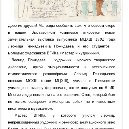
Дорогие друзья! Мы рады сообщить вам, что совсем скоро
в нашем Выставочном комплексе откроется новая
замечательная выставка выпускника МЦХШ 1982 года
Леонида Геннадьевича Пожидаева и его студентов –
молодых художников ВГИКа «Мастер и художники».
Леонид Пожидаев – художник широкого творческого
диапазона, яркой эмоциональности и бесконечного
стилистического разнообразия. Леонид Геннадьевич
окончил МСХШ (ныне МЦХШ), учился в Гнесинском
училище по классу фортепиано, затем поступил во ВГИК.
Многие люди повлияли на его развитие. Отец, который был
не только офицером инженерных войск, но и известным
писателем и музыкантом.
Мастер ВГИКа, у которого учился Леонид,
непревзойдённый художник и режиссёр анимационного кино
Вадим Курчевский. Они заложили в художнике убеждение,