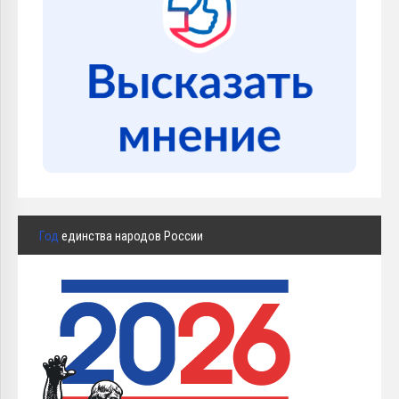
Год
единства народов России