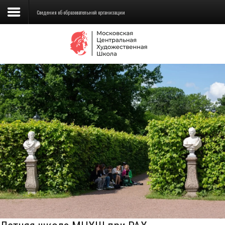
Сведения об образовательной организации
Сведения об образовательной
организации
Школа
Училище
Детская Художественная школа
Поступающим
Подготовка
Образование
Доп. образование