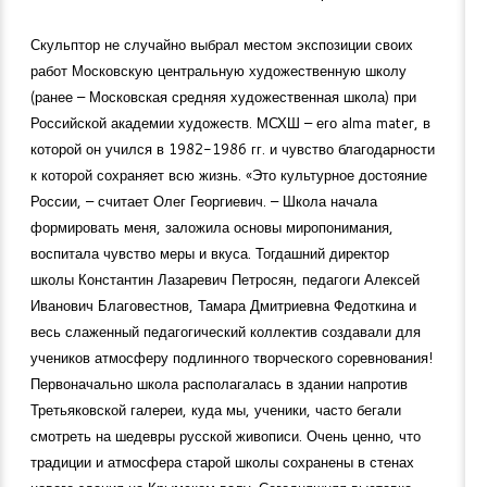
Скульптор не случайно выбрал местом экспозиции своих
работ Московскую центральную художественную школу
(ранее – Московская средняя художественная школа) при
Российской академии художеств. МСХШ – его alma mater, в
которой он учился в
1982-1986
гг. и чувство благодарности
к которой сохраняет всю жизнь. «Это культурное достояние
России, – считает Олег Георгиевич. – Школа начала
формировать меня, заложила основы миропонимания,
воспитала чувство меры и вкуса. Тогдашний директор
школы Константин Лазаревич Петросян, педагоги Алексей
Иванович Благовестнов, Тамара Дмитриевна Федоткина и
весь слаженный педагогический коллектив создавали для
учеников атмосферу подлинного творческого соревнования!
Первоначально школа располагалась в здании напротив
Третьяковской галереи, куда мы, ученики, часто бегали
смотреть на шедевры русской живописи. Очень ценно, что
традиции и атмосфера старой школы сохранены в стенах