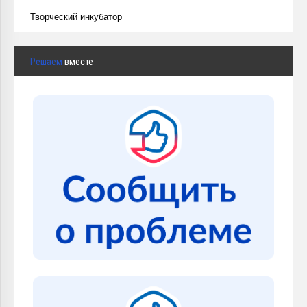
Творческий инкубатор
Решаем
вместе