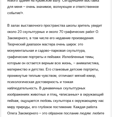
нового здания на Крымском валу. Сегодняшняя выставка
для меня – очень значимое, волнующее и ответственное
событие!».
В залах выставочного пространства школы зритель увидит
около 20 скульптурных и около 70 графических работ О.
Закоморного, в том числе его недавние произведения.
Творческий диапазон мастера очень широк: это
монументальная и садово-парковая скульптура,
графические портреты и пейзажи. Излюбленные темы,
которым он остается верным всю жизнь, – анималистика,
материнство и детство. Его станковые детские портреты,
проникнутые теплым чувством, отличают мягкий юмор,
психологическая достоверность и тонкая
наблюдательность. В динамичных скульптурных
изображениях животных и птиц, «вписанных» в окружающий
пейзаж, ощущается любовь скульптора к окружающему нас
миру природы, его глубокое постижение. Каждая работа
Олега Закоморного – это образное послание людям: любите