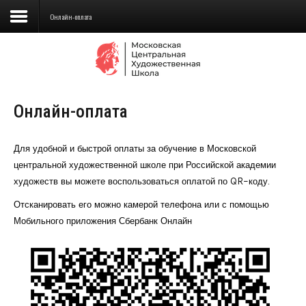
Онлайн-оплата
Сведения об образовательной
организации
Онлайн-оплата
Школа
Училище
Для удобной и быстрой оплаты за обучение в Московской
центральной художественной школе при Российской академии
Детская Художественная школа
художеств вы можете воспользоваться оплатой по QR-коду.
Поступающим
Отсканировать его можно камерой телефона или с помощью
Мобильного приложения Сбербанк Онлайн
Подготовка
Образование
Доп. образование