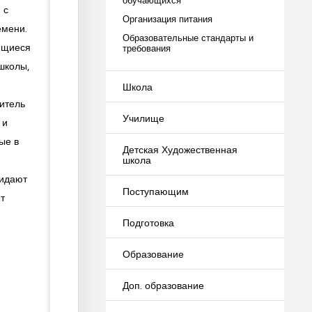
 с
Организация питания
емени.
Образовательные стандарты и
ющиеся
требования
школы,
Школа
итель
Училище
 и
ые в
Детская Художественная
школа
ридают
Поступающим
т
Подготовка
Образование
Доп. образование