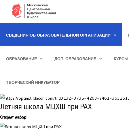
Сведения об образовательной организации
СВЕДЕНИЯ ОБ ОБРАЗОВАТЕЛЬНОЙ ОРГАНИЗАЦИИ
Школа
ИСКАТЬ...
Училище
ОБРАЗОВАНИЕ
ДОП. ОБРАЗОВАНИЕ
КУРСЫ
Детская Художественная школа
Поступающим
ТВОРЧЕСКИЙ ИНКУБАТОР
Подготовка
Образование
Летняя школа МЦХШ при РАХ
Доп. образование
Открыт набор!
Курсы повышения квалификации