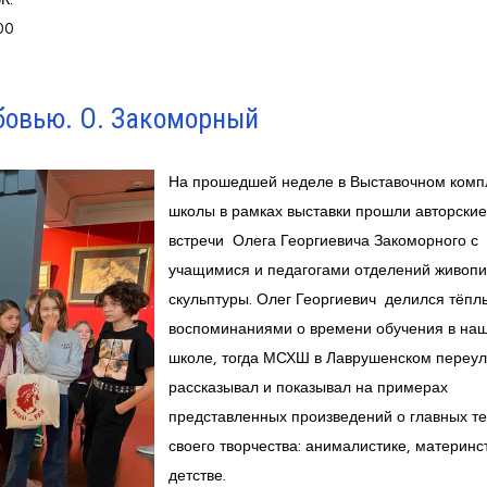
00
бовью. О. Закоморный
На прошедшей неделе в Выставочном комп
школы в рамках выставки прошли авторские
встречи Олега Георгиевича Закоморного с
учащимися и педагогами отделений живопи
скульптуры. Олег Георгиевич делился тёп
воспоминаниями о времени обучения в на
школе, тогда МСХШ в Лаврушенском переул
рассказывал и показывал на примерах
представленных произведений о главных т
своего творчества: анималистике, материнс
детстве.