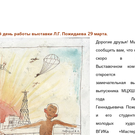
 день работы выставки Л.Г. Пожидаева 29 марта.
Дорогие друзья! М
сообщить вам, что
скоро в н
Выставочном ком
откроется н
замечательная вы
выпускника МЦХ
года Лео
Геннадьевича Пож
и его студен
молодых худож
ВГИКа «Маст