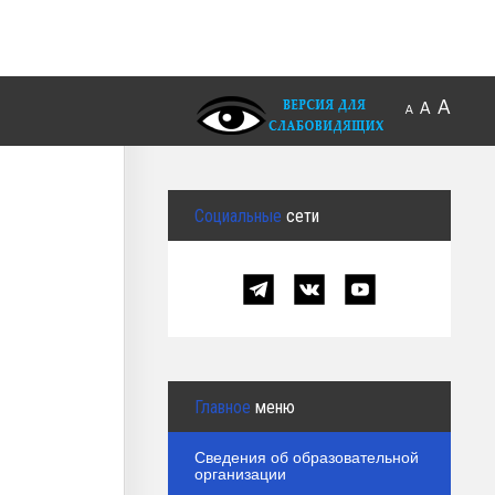
A
A
A
Социальные
сети
Главное
меню
Сведения об образовательной
организации