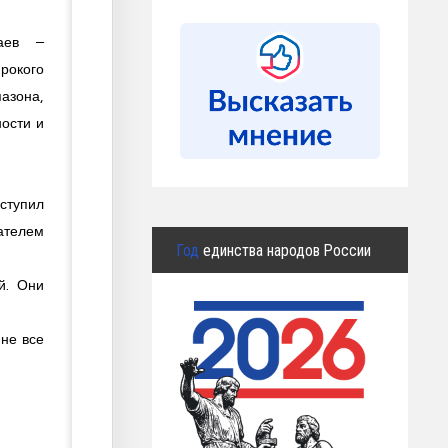
аев –
окого
азона,
ости и
ступил
сателем
Год
единства народов России
й. Они
 не все