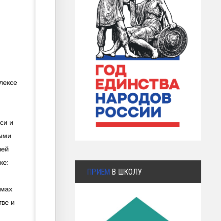
лексе
си и
лыми
шей
ке;
ПРИЕМ
В ШКОЛУ
емах
тве и