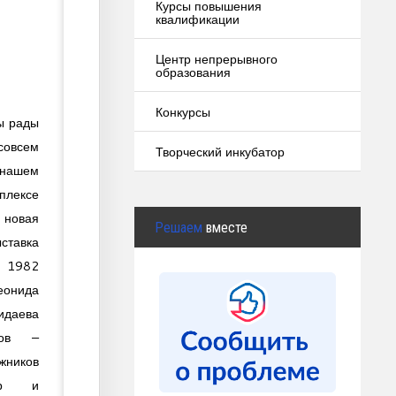
Курсы повышения
квалификации
Центр непрерывного
образования
Конкурсы
ы рады
 совсем
Творческий инкубатор
ашем
плексе
овая
Решаем
вместе
ставка
Ш 1982
нида
идаева
тов –
ников
ер и