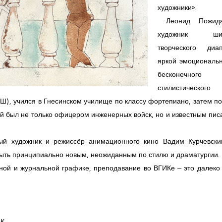
художники».
Леонид Пожид
художник шир
творческого диап
яркой эмоциональн
бесконечного
стилистического
), учился в Гнесинском училище по классу фортепиано, затем по
ый был не только офицером инженерных войск, но и известным пи
ый художник и режиссёр анимационного кино Вадим Курчевски
быть принципиально новым, неожиданным по стилю и драматургии.
жной и журнальной графике, преподавание во ВГИКе – это далеко
К.