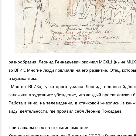
разнообразия. Леонид Геннадьевич окончил МСХШ (ныне МЦХШ
во ВГИК. Многие люди повлияли на его развитие. Отец, котор
и музыкантом.
Мастер ВГИКа, у которого учился Леонид, непревзойдённ
заложили в художнике убеждение, что каждый проект должен 
Работа в кино, на телевидении, в станковой живописи, в кни
виды деятельности, где проявил себя Леонид Пожидаев.
Приглашаем всех на открытие выставки,
Которое состоится в пятницу 3 марта в 17:00 в Красном зале В