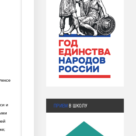
лексе
си и
ПРИЕМ
В ШКОЛУ
лыми
шей
ке;