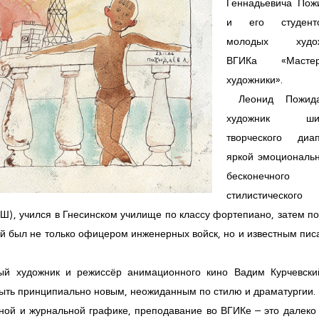
Геннадьевича Пож
и его студен
молодых худож
ВГИКа «Маст
художники».
Леонид Пожид
художник шир
творческого диап
яркой эмоциональн
бесконечного
стилистического
), учился в Гнесинском училище по классу фортепиано, затем по
ый был не только офицером инженерных войск, но и известным пи
ый художник и режиссёр анимационного кино Вадим Курчевски
быть принципиально новым, неожиданным по стилю и драматургии.
жной и журнальной графике, преподавание во ВГИКе – это далеко