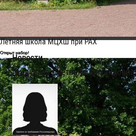
Главная
Коллектив
Преподаватели общеобразовате
Летняя школа МЦХШ при РАХ
Открыт набор!
Новости
Гридунова Светлана Михайловна