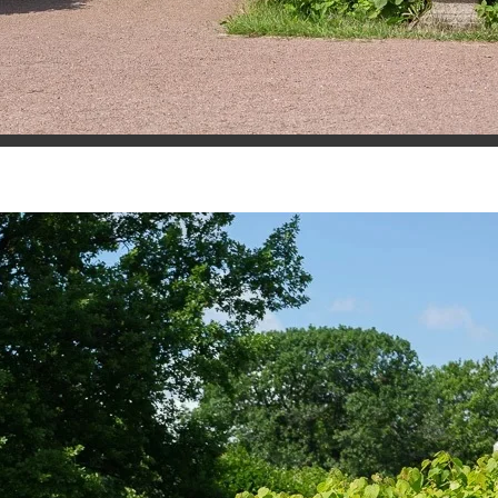
льных предметов
Гридунова Светлана Михайловна