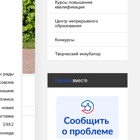
Курсы повышения
квалификации
Центр непрерывного
образования
Конкурсы
Творческий инкубатор
ы рады
Решаем
вместе
 совсем
ашем
плексе
овая
ставка
Ш 1982
нида