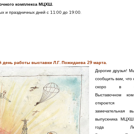
вочного комплекса МЦХШ.
х и праздничных дней с 11:00 до 19:00.
 день работы выставки Л.Г. Пожидаева 29 марта.
Дорогие друзья! М
 ПРИ РАХ
сообщить вам, что
скоро в н
ле" и "Подготовка к колледжу"
Выставочном ком
откроется н
замечательная вы
выпускника МЦХ
года Лео