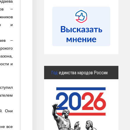
идаева
тов –
ников
ер и
аев –
окого
азона,
ости и
Год
единства народов России
ступил
сателем
й. Они
 не все