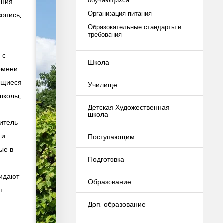
ения
Организация питания
вопись,
Образовательные стандарты и
требования
 с
Школа
емени.
ющиеся
Училище
школы,
Детская Художественная
школа
итель
 и
Поступающим
ые в
Подготовка
ридают
Образование
т
Доп. образование