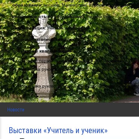
образование:
высшее, Математика, Курский государственный
специальность по образованию:
Математика
квалификация:
Учитель математики
общий педагогический стаж:
37
повышение квалификации:
Оказание первой помощи учащимся при несчастных случа
подготовка руководителей пунктов проведения экзаменов 
2022
Подготовка руководителей пунктов проведения экзаменов
Новости
Выставки «Учитель и ученик»