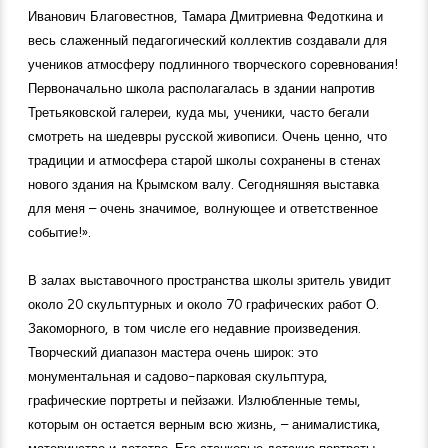
Иванович Благовестнов, Тамара Дмитриевна Федоткина и
весь слаженный педагогический коллектив создавали для
учеников атмосферу подлинного творческого соревнования!
Первоначально школа располагалась в здании напротив
Третьяковской галереи, куда мы, ученики, часто бегали
смотреть на шедевры русской живописи. Очень ценно, что
традиции и атмосфера старой школы сохранены в стенах
нового здания на Крымском валу. Сегодняшняя выставка
для меня – очень значимое, волнующее и ответственное
событие!».
В залах выставочного пространства школы зритель увидит
около 20 скульптурных и около 70 графических работ О.
Закоморного, в том числе его недавние произведения.
Творческий диапазон мастера очень широк: это
монументальная и садово-парковая скульптура,
графические портреты и пейзажи. Излюбленные темы,
которым он остается верным всю жизнь, – анималистика,
материнство и детство. Его станковые детские портреты,