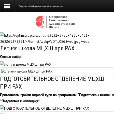
Сведения об образовательной организации
Сведения об образовательной
организации
Школа
Летняя школа МЦХШ при РАХ
Училище
Открыт набор!
Детская Художественная школа
Поступающим
ПОДГОТОВИТЕЛЬНОЕ ОТДЕЛЕНИЕ МЦХШ
Подготовка
ПРИ РАХ
Приглашаем пройти годовой курс по программам "Подготовка к школе" и
Образование
"Подготовка к колледжу"
Доп. образование