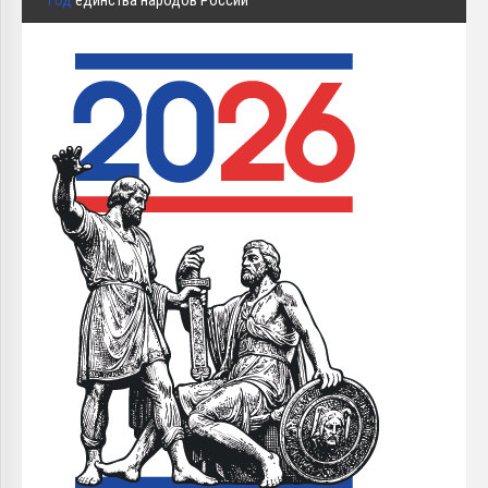
Год
единства народов России