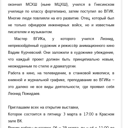
окончил МСХШ (ныне МЦХШ), учился в Гнесинском
училище по классу фортепиано, затем поступил во ВГИК.
Многие люди повлияли на его развитие. Отец, который был
не только офицером инженерных войск, но и известным
писателем и музыкантом.
Мастер ВГИКа, у которого учился Леонид,
непревзойдённый художник и режиссёр анимационного кино
Вадим Курчевский. Они заложили в художнике убеждение,
что каждый проект должен быть принципиально новым,
неожиданным по стилю и драматургии.
Работа в кино, на телевидении, в станковой живописи, в
книжной и журнальной графике, преподавание во ВГИКе –
это далеко не все виды деятельности, где проявил себя
Леонид Пожидаев.
Приглашаем всех на открытие выставки,
Которое состоится в пятницу 3 марта в 17:00 в Красном
зале ВК.
Режим работы выставки: 06 – 29 марта, пн – сб с 11:00 до