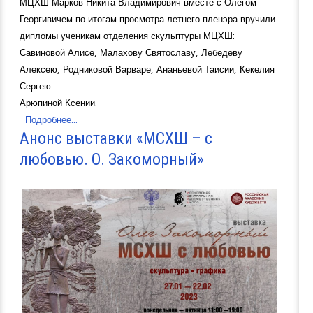
МЦХШ Марков Никита Владимирович вместе с Олегом
Георгивичем по итогам просмотра летнего пленэра вручили
дипломы ученикам отделения скульптуры МЦХШ:
Савиновой Алисе, Малахову Святославу, Лебедеву
Алексею, Родниковой Варваре, Ананьевой Таисии, Кекелия
Сергею
Арюпиной Ксении.
Подробнее...
Анонс выставки «МСХШ – с
любовью. О. Закоморный»