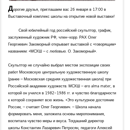
Д
орогие друзья, приглашаем вас 26 января в 17:00 в
Выставочный комплекс школы на открытие новой выставки!
Свой юбилейный год российский скульптор, график,
заслуженный художник РФ, член-корр. РАХ Олег
Георгиевич Закоморный открывает выставкой с «говорящим»
названием: «МСХШ – с любовью. О. Закоморный».
Скульптор не случайно выбрал местом экспозиции своих
работ Московскую центральную художественную школу
(ранее – Московская средняя художественная школа) при
Российской академии художеств. МСХШ – его alma mater, в
которой он учился в
1982-1986
гг. и чувство благодарности
к которой сохраняет всю жизнь. «Это культурное достояние
России, – считает Олег Георгиевич. – Школа начала
формировать меня, заложила основы миропонимания,
воспитала чувство меры и вкуса. Тогдашний директор
школы Константин Лазаревич Петросян, педагоги Алексей