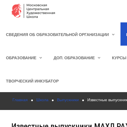
Сведения об образовательной организации
СВЕДЕНИЯ ОБ ОБРАЗОВАТЕЛЬНОЙ ОРГАНИЗАЦИИ
Школа
ИСКАТЬ...
Училище
ОБРАЗОВАНИЕ
ДОП. ОБРАЗОВАНИЕ
КУРСЫ
Детская Художественная школа
Поступающим
ТВОРЧЕСКИЙ ИНКУБАТОР
Подготовка
Главная
Школа
Выпускники
Известные выпускни
Образование
Доп. образование
Известные выпускники МАХЛ РАХ
Курсы повышения квалификации