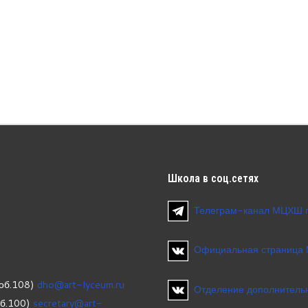
Школа
в соц.сетях
Телеграм-канал МЦХШ 
Официальная страница
об.108)
dho@art-lyceum.ru
Отделение дополнительн
об.100)
secretary@art-