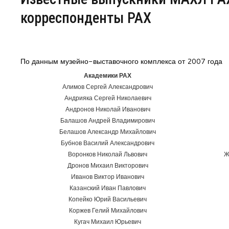
корреспонденты РАХ
Центр непрерывного образования
Конкурсы
По данным музейно-выставочного комплекса от 2007 года
Творческий инкубатор
Академики РАХ
Алимов Сергей Александрович
Андрияка Сергей Николаевич
Андронов Николай Иванович
Балашов Андрей Владимирович
Белашов Александр Михайлович
Бубнов Василий Александрович
Воронков Николай Львович
Ж
Дронов Михаил Викторович
Иванов Виктор Иванович
Казанский Иван Павлович
Копейко Юрий Васильевич
Коржев Гелий Михайлович
Кугач Михаил Юрьевич