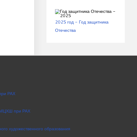
2025 год - Год защитника
Отечества
при РАХ
 МЦХШ при РАХ
ого художественного образования