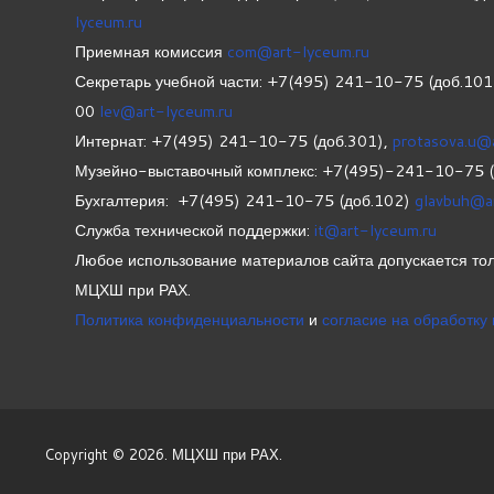
lyceum.ru
Приемная комиссия
com@art-lyceum.ru
Секретарь учебной части: +7(495) 241-10-75 (доб.10
00
lev@art-lyceum.ru
Интернат: +7(495) 241-10-75 (доб.301),
protasova.u@
Музейно-выставочный комплекс: +7(495)-241-10-75 
Бухгалтерия: +7(495) 241-10-75 (доб.102)
glavbuh@a
Служба технической поддержки:
it@art-lyceum.ru
Любое использование материалов сайта допускается тол
МЦХШ при РАХ.
Политика конфиденциальности
и
согласие на обработку
Copyright © 2026. МЦХШ при РАХ.