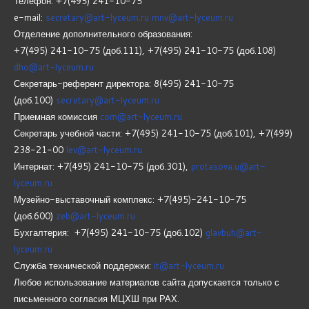
Телефон: +7(495) 241-10-75
e-mail:
secretary@art-lyceum.ru
mnv@art-lyceum.ru
Отделение дополнительного образования:
+7(495) 241-10-75 (доб.111), +7(495) 241-10-75 (доб.108)
dho@art-lyceum.ru
Секретарь-референт директора: 8(495) 241-10-75
(доб.100)
secretary@art-lyceum.ru
Приемная комиссия
com@art-lyceum.ru
Секретарь учебной части: +7(495) 241-10-75 (доб.101), +7(499)
238-21-00
lev@art-lyceum.ru
Интернат: +7(495) 241-10-75 (доб.301),
protasova.u@art-
lyceum.ru
Музейно-выставочный комплекс: +7(495)-241-10-75
(доб.600)
zeb@art-lyceum.ru
Бухгалтерия: +7(495) 241-10-75 (доб.102)
glavbuh@art-
lyceum.ru
Служба технической поддержки:
it@art-lyceum.ru
Любое использование материалов сайта допускается только с
письменного согласия МЦХШ при РАХ.