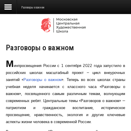
Разговоры о важном
Сведения об образовательной
организации
Разговоры о важном
Школа
М
Училище
инпросвещения России с 1 сентября 2022 года запустило в
Детская Художественная школа
российских школах масштабный проект – цикл внеурочных
занятий «
Разговоры о важном
». Теперь во всех школах страны
Поступающим
учебная неделя начинается с классного часа «Разговоры о
важном», посвященного самым различным темам, волнующим
Подготовка
современных ребят. Центральные темы «Разговоров о важном» —
патриотизм и гражданское воспитание, историческое
Образование
просвещение, нравственность, экология и другие ключевые
аспекты жизни человека в современной России.
Доп. образование