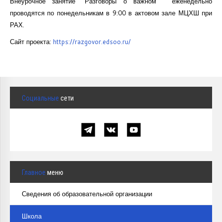
Внеурочное занятие "Разговоры о важном " еженедельно
Курсы повышения квалификации
проводятся по понедельникам в 9:00 в актовом зале МЦХШ при
РАХ.
Центр непрерывного образования
Сайт проекта:
https://razgovor.edsoo.ru/
Конкурсы
Творческий инкубатор
Социальные
сети
Главное
меню
Сведения об образовательной организации
Школа